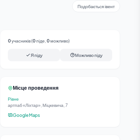
Подобається івент
0
учасників (
0
піде,
0
можливо)
Я піду
Можливо піду
Місце проведення
Рівне
артпаб «Ліхтар», Міцкевича, 7
Google Maps