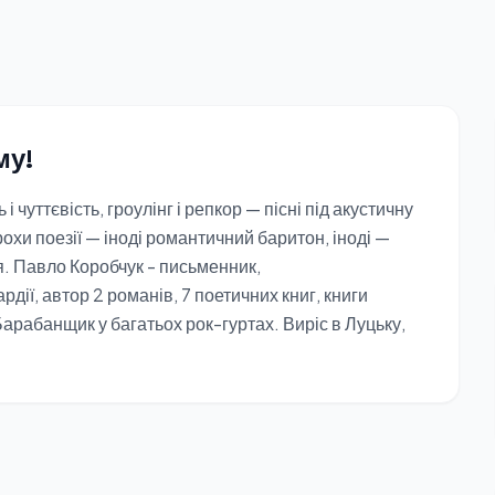
му!
і чуттєвість, гроулінг і репкор — пісні під акустичну
рохи поезії — іноді романтичний баритон, іноді —
. Павло Коробчук - письменник,
ії, автор 2 романів, 7 поетичних книг, книги
Барабанщик у багатьох рок-гуртах. Виріс в Луцьку,