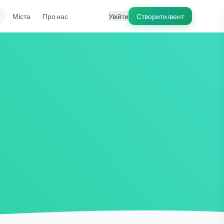
ї
Міста
Про нас
Увійти
Створити івент