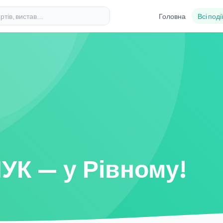
Головна
Всі поді
К — у Рівному!