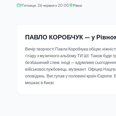
П'ятниця, 26 червня о 20:00
Рівне
ПАВЛО КОРОБЧУК — у Рівно
Вечір творчості Павла Коробчука обіцяє ніжність 
гітару з музичного альбому ТИ ШІ. Також буде т
безбашений слем, іноді — вдумливе сьогодення
військовослужбовець, музикант. Офіцер Нацгвард
оповідань. Виступав у половині країн Європи. 
мешкає в Києві.