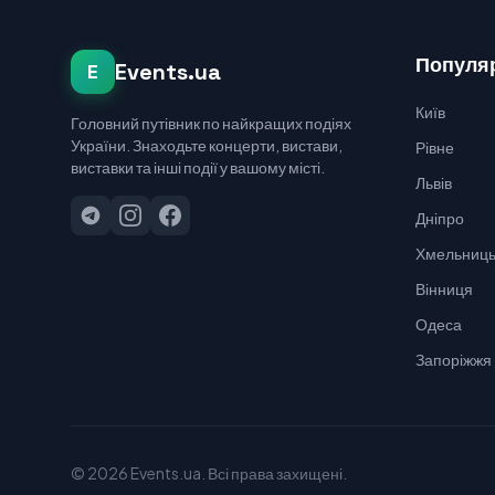
Популяр
Events.ua
E
Київ
Головний путівник по найкращих подіях
України. Знаходьте концерти, вистави,
Рівне
виставки та інші події у вашому місті.
Львів
Дніпро
Хмельниць
Вінниця
Одеса
Запоріжжя
© 2026 Events.ua. Всі права захищені.