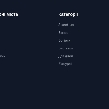
ні міста
Категорії
Stand-up
Бізнес
Вечірки
Виставки
кий
Для дітей
Екскурсії