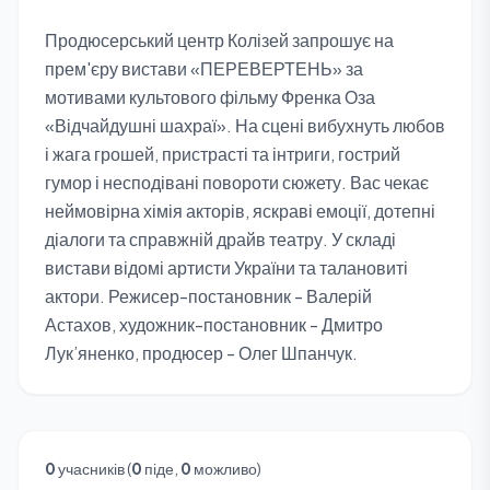
Продюсерський центр Колізей запрошує на
прем'єру вистави «ПЕРЕВЕРТЕНЬ» за
мотивами культового фільму Френка Оза
«Відчайдушні шахраї». На сцені вибухнуть любов
і жага грошей, пристрасті та інтриги, гострий
гумор і несподівані повороти сюжету. Вас чекає
неймовірна хімія акторів, яскраві емоції, дотепні
діалоги та справжній драйв театру. У складі
вистави відомі артисти України та талановиті
актори. Режисер-постановник - Валерій
Астахов, художник-постановник - Дмитро
Лук’яненко, продюсер - Олег Шпанчук.
0
учасників (
0
піде,
0
можливо)