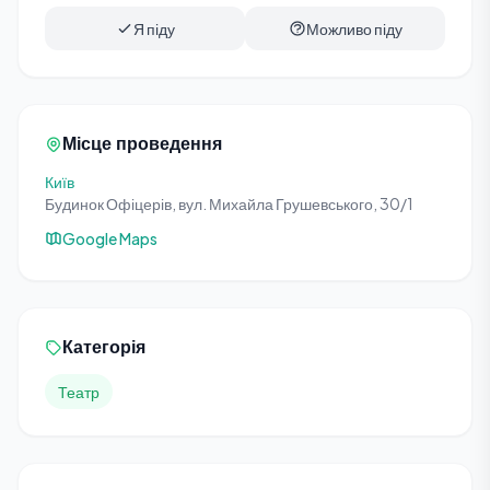
Я піду
Можливо піду
Місце проведення
Київ
Будинок Офіцерів, вул. Михайла Грушевського, 30/1
Google Maps
Категорія
Театр