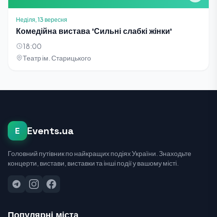
Неділя, 13 вересня
Комедійна вистава 'Сильні слабкі жінки'
18:00
Театр ім. Старицького
Events.ua
E
Головний путівник по найкращих подіях України. Знаходьте
концерти, вистави, виставки та інші події у вашому місті.
Популярні міста