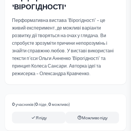
'ВІРОГІДНОСТІ'
Перформативна вистава 'Вірогідності' - це
живий експеримент, де можливі варіанти
розвитку дії творяться на очах у глядача. Ви
спробуєте зрозуміти причини непорозумінь і
знайти справжню любов. У виставі використані
тексти п'єси Ольги Анненко 'Вірогідності' та
принцип Колеса Сансари. Авторка ідеї та
режисерка - Олександра Кравченко.
0
учасників (
0
піде,
0
можливо)
Я піду
Можливо піду