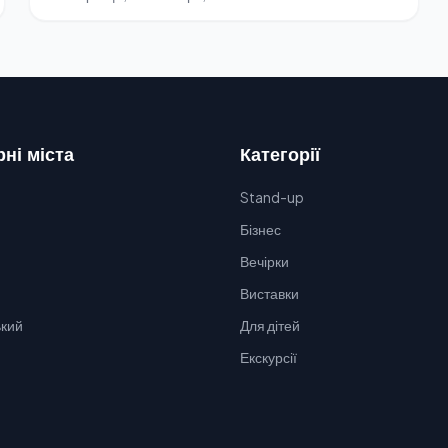
ні міста
Категорії
Stand-up
Бізнес
Вечірки
Виставки
кий
Для дітей
Екскурсії