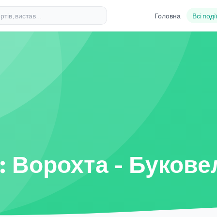
Головна
Всі поді
: Ворохта - Букове