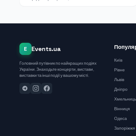
Популяр
Events.ua
E
Київ
Головний путівник по найкращих подіях
України. Знаходьте концерти, вистави,
Рівне
виставки та інші події у вашому місті.
Львів
Дніпро
Хмельниць
Вінниця
Одеса
Запоріжжя