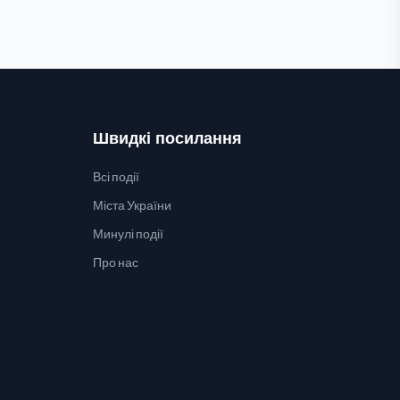
Швидкі посилання
Всі події
Міста України
Минулі події
Про нас