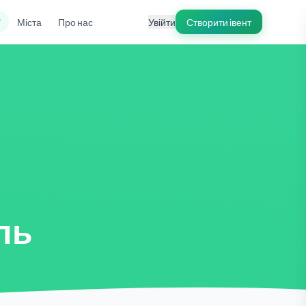
ї
Міста
Про нас
Увійти
Створити івент
ль