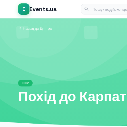
Events.ua
E
Назад до Дніпро
Інше
Похід до Карпат