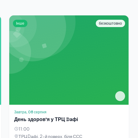
Інше
безкоштовно
Завтра, 08 серпня
День здоровʼя у ТРЦ Dафі
11:00
ТРЦ Dафі, 2-й поверх, біля ССС