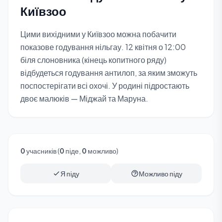
Київзоо
Цими вихідними у Київзоо можна побачити
показове годування нільгау. 12 квітня о 12:00
біля слоновника (кінець копитного ряду)
відбудеться годування антилоп, за яким зможуть
поспостерігати всі охочі. У родині підростають
двоє малюків — Міджай та Маруна.
0
учасників (
0
піде,
0
можливо)
Я піду
Можливо піду