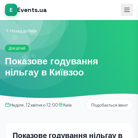
Events.ua
E
Назад до Київ
Для дітей
Показове годування
нільгау в Київзоо
Неділя, 12 квітня о 12:00
Київ
Подобається івент
Показове годування нільгау в