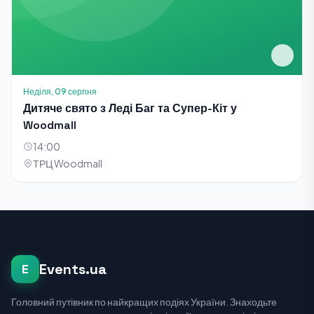
Неділя, 09 серпня
Дитяче свято з Леді Баг та Супер-Кіт у
Woodmall
14:00
ТРЦ Woodmall
Events.ua
E
Головний путівник по найкращих подіях України. Знаходьте