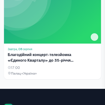
Завтра, 08 серпня
Благодійний концерт-телезйомка
«Єдиного Кварталу» до 35-річчя
Незалежності України
17:00
Палац «Україна»