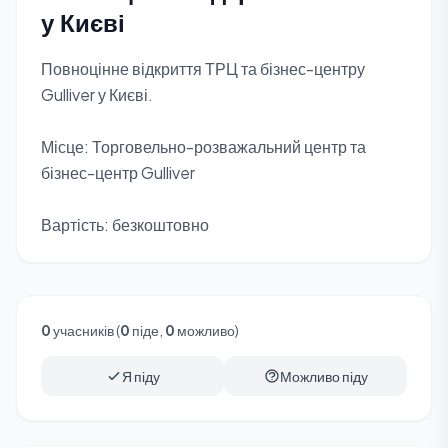
у Києві
Повноцінне відкриття ТРЦ та бізнес-центру
Gulliver у Києві.
Місце: Торговельно-розважальний центр та
бізнес-центр Gulliver
Вартість: безкоштовно
0
учасників (
0
піде,
0
можливо)
Я піду
Можливо піду