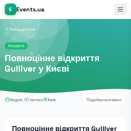
Events.ua
E
Назад до Київ
Концерти
Повноцінне відкриття
Gulliver у Києві
Неділя, 01 лютого
Київ
Подобається івент
Повноцінне відкриття Gulliver