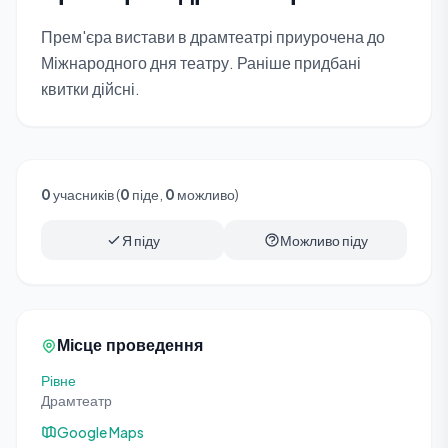
Прем'єра вистави в драмтеатрі приурочена до
Міжнародного дня театру. Раніше придбані
квитки дійсні.
0
учасників (
0
піде,
0
можливо)
Я піду
Можливо піду
Місце проведення
Рівне
Драмтеатр
Google Maps