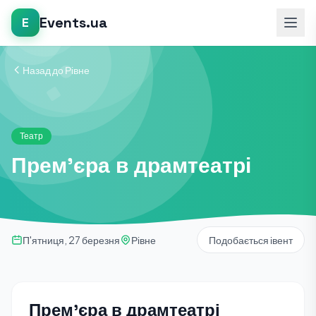
Events.ua
E
Назад до Рівне
Театр
Прем'єра в драмтеатрі
П'ятниця, 27 березня
Рівне
Подобається івент
Прем'єра в драмтеатрі