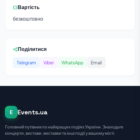
Вартість
безкоштовно
Поділитися
Telegram
Viber
WhatsApp
Email
Events.ua
E
Головний путівник по найкращих подіях України. Знаходьте
концерти, вистави, виставки та інші події у вашому місті.