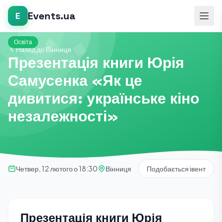
Events.ua
E
Освіта
Назад до Вінниця
Презентація книги Юрія
Самусенка «Як це
дивитися: українське кіно
незалежності»
Четвер, 12 лютого о 18:30
Вінниця
Подобається івент
Презентація книги Юрія