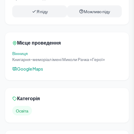
Я піду
Можливо піду
Місце проведення
Вінниця
Книгарня-меморіал імені Миколи Рачка «Герої»
Google Maps
Категорія
Освіта