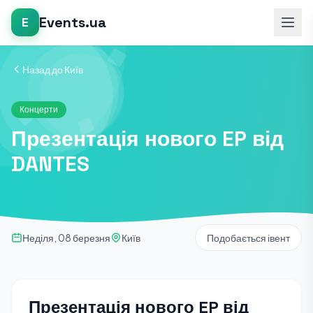
Events.ua
E
Назад до Київ
Концерти
Презентація нового EP від
DANTES
Неділя, 08 березня
Київ
Подобається івент
Презентація нового EP від