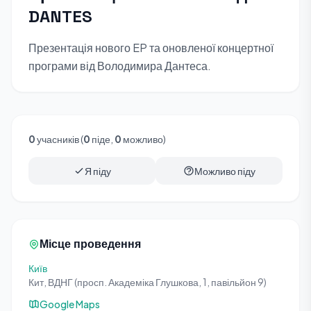
DANTES
Презентація нового EP та оновленої концертної
програми від Володимира Дантеса.
0
учасників (
0
піде,
0
можливо)
Я піду
Можливо піду
Місце проведення
Київ
Кит, ВДНГ (просп. Академіка Глушкова, 1, павільйон 9)
Google Maps