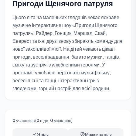
Пригоди Щенячого патруля
Цього літа на маленьких глядачів чекає яскраве
музичне інтерактивне шоу «Пригоди Щенячого
патруля»! Райдер, Гонщик, Маршал, Скай,
Еверест та їхні друзі знову збирають команду для
нової захопливої місії. На дітей чекають цікаві
пригоди, веселі завдання, багато музики, танців,
сміху та зустріч із улюбленими героями. У
програмі: улюблені персонажі мультфільму,
веселі пісні та танці, інтерактивні ігри з
глядачами, гарний настрій для всієї родини.
0
учасників (
0
піде,
0
можливо)
Я піду
Можливо піду