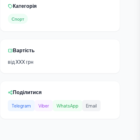
Категорія
Спорт
Вартість
від XXX грн
Поділитися
Telegram
Viber
WhatsApp
Email