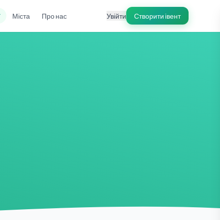
ї
Міста
Про нас
Увійти
Створити івент