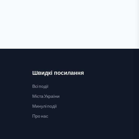
Швидкі посилання
Всі події
Міста України
Минулі події
Про нас