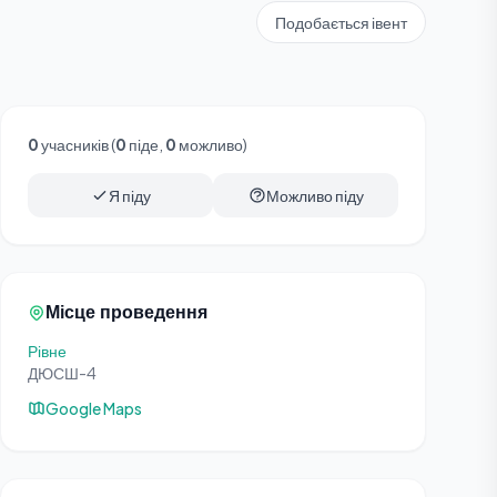
Подобається івент
0
учасників (
0
піде,
0
можливо)
Я піду
Можливо піду
Місце проведення
Рівне
ДЮСШ-4
Google Maps