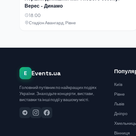
Верес - Динамо
18:00
Стадіон Авангард, Рівне
Популяр
Events.ua
E
Київ
Головний путівник по найкращих подіях
України. Знаходьте концерти, вистави,
Рівне
виставки та інші події у вашому місті.
Львів
Дніпро
Хмельниць
Вінниця