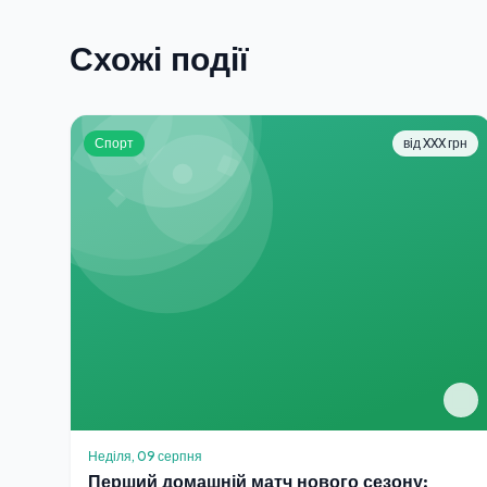
Схожі події
Спорт
від XXX грн
Неділя, 09 серпня
Перший домашній матч нового сезону: