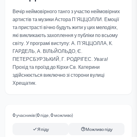
Вечір неймовірного танго з участю неймовірних
артистів та музики Астора П’ЯЦЦОЛЛИ. Емоції
та пристрасті вічно будуть жити у цих мелодіях,
які викликають захоплення у публіки по всьому
світу. У програмі виступу: А. П’ЯЦЦОЛЛА, К.
ГАРДЕЛЬ, А. ВІЛЬЙОЛЬДО, Є.
ПЕТЕРСБУРЗЬКИЙ, Г. РОДРІГЕС. Увага!
Прохід та проїзд до Кірхи Св. Катерини
здійснюється виключно зі сторони вулиці
Хрещатик.
0
учасників (
0
піде,
0
можливо)
Я піду
Можливо піду