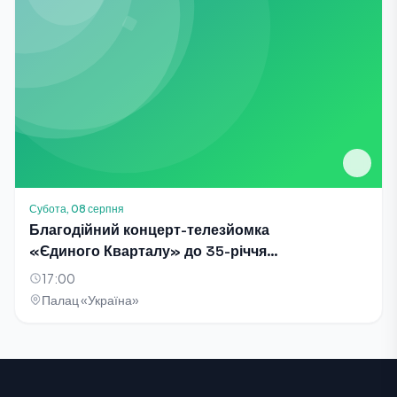
Субота, 08 серпня
Благодійний концерт-телезйомка
«Єдиного Кварталу» до 35-річчя
Незалежності України
17:00
Палац «Україна»