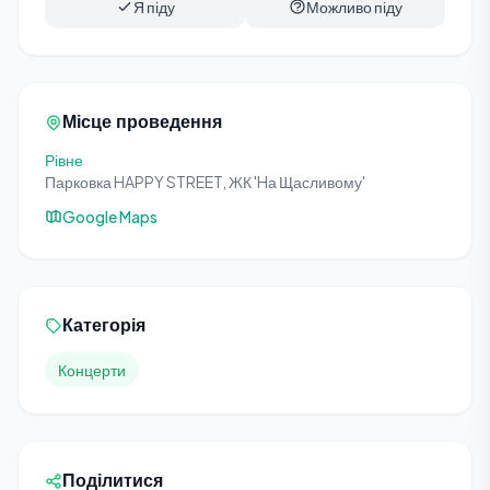
Я піду
Можливо піду
Місце проведення
Рівне
Парковка HAPPY STREET, ЖК 'Hа Щасливому'
Google Maps
Категорія
Концерти
Поділитися