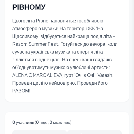
РІВНОМУ
Цього літа Рівне наповниться особливою
атмосферою музики! На території ЖК 'Hа
Щасливому' відбудеться найкраща подія літа -
Razom Summer Fest. Готуйтеся до вечора, коли
сучасна українська музика та енергія літа
зіллються в одне ціле. На сцені ваші глядачів
об'єднуватимуть музикою улюблені артисти:
ALENA OMARGALIEVA, гурт 'Очі в Очі', Varash.
Проведи це літо неймовірно. Проведи його
РАЗОМ!
0
учасників (
0
піде,
0
можливо)