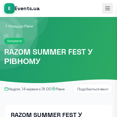
Events.ua
E
Назад до Рівне
Концерти
RAZOM SUMMER FEST У
РІВНОМУ
Неділя, 14 червня о 18:00
Рівне
Подобається івент
RAZOM SUMMER FEST У