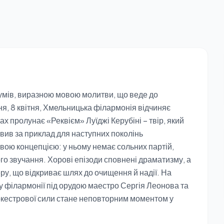
думів, виразною мовою молитви, що веде до
ня, 8 квітня, Хмельницька філармонія відчиняє
ах пролунає «Реквієм» Луїджі Керубіні – твір, який
авив за приклад для наступних поколінь
вою концепцією: у ньому немає сольних партій,
ого звучання. Хорові епізоди сповнені драматизму, а
у, що відкриває шлях до очищення й надії. На
у філармонії під орудою маестро Сергія Леонова та
 оркестрової сили стане неповторним моментом у