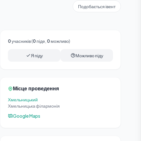
Подобається івент
0
учасників (
0
піде,
0
можливо)
Я піду
Можливо піду
Місце проведення
Хмельницький
Хмельницька філармонія
Google Maps