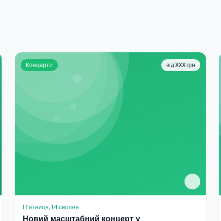
Концерти
від XXX грн
П'ятниця, 14 серпня
Новий масштабний концерт у