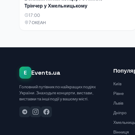
Трінчер у Хмельницькому
17:00
7 ОКЕАН
Популяр
Events.ua
E
Київ
Головний путівник по найкращих подіях
України. Знаходьте концерти, вистави,
Рівне
виставки та інші події у вашому місті.
Львів
Дніпро
Хмельниць
Вінниця