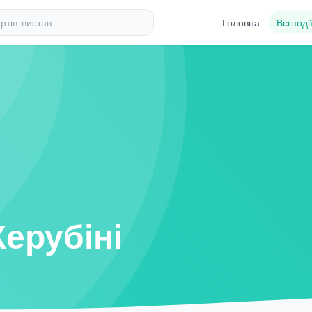
Головна
Всі поді
Керубіні