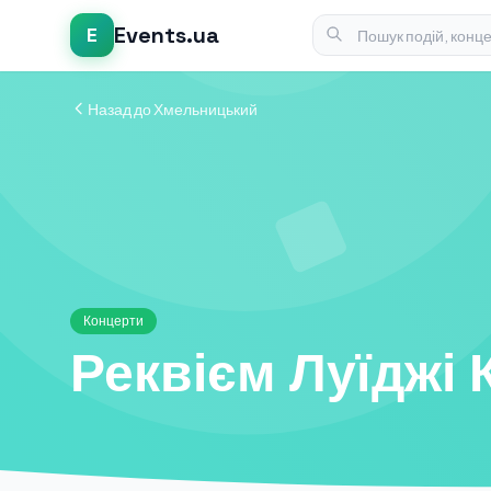
Events.ua
E
Назад до Хмельницький
Концерти
Реквієм Луїджі 