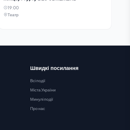
19:00
Театр
Швидкі посилання
Всі події
Міста України
Минулі події
Про нас