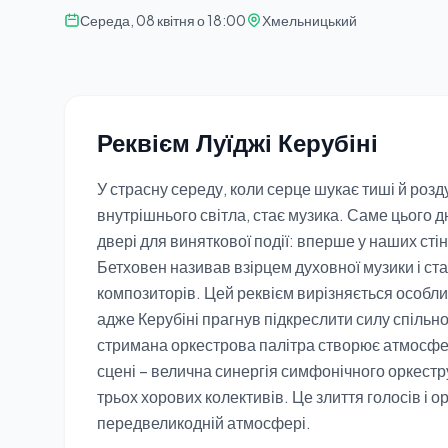
Середа, 08 квітня о 18:00
Хмельницький
Реквієм Луїджі Керубіні
У страсну середу, коли серце шукає тиші й роз
внутрішнього світла, стає музика. Саме цього д
двері для виняткової події: вперше у наших стін
Бетховен називав взірцем духовної музики і ст
композиторів. Цей реквієм вирізняється особли
адже Керубіні прагнув підкреслити силу спільн
стримана оркестрова палітра створює атмосфер
сцені – велична синергія симфонічного оркестр
трьох хорових колективів. Це злиття голосів і
передвеликодній атмосфері.