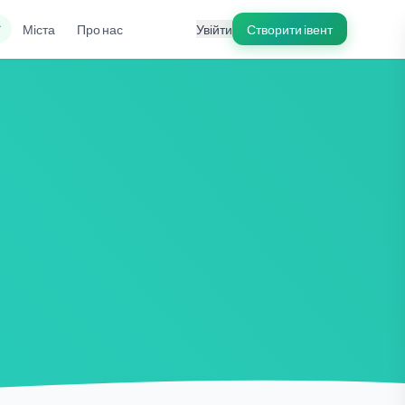
ї
Міста
Про нас
Увійти
Створити івент