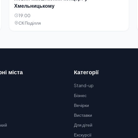
Хмельницькому
19:00
СК Поділля
ні міста
Категорії
Stand-up
Бізнес
Вечірки
Виставки
кий
Для дітей
Екскурсії