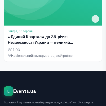
Завтра, 08 серпня
«Єдиний Квартал» до 35-річчя
Незалежності України — великий
благодійний концерт-телезйомка
17:00
Національний палац мистецтв «Україна»
Events.ua
E
Головний путівник по найкращих подіях України. Знаходьте