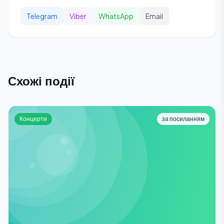
Telegram
Viber
WhatsApp
Email
Схожі події
Концерти
за посиланням