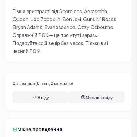
Гімни пристрасті від Scorpions, Aerosmith,
Queen, Led Zeppelin, Bon Jovi, Guns N’ Roses,
Bryan Adams, Evanescence, Ozzy Osbourne.
Справжній РОК — це про «тут і зараз»!
Подаруйте собі вечір без масок. Тільки ви і
чесний РОК!
0
учасників (
0
піде,
0
можливо)
Я піду
Можливо піду
Місце проведення