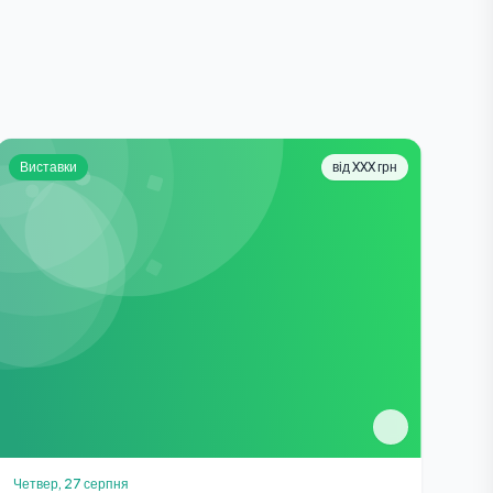
Виставки
від XXX грн
Четвер, 27 серпня