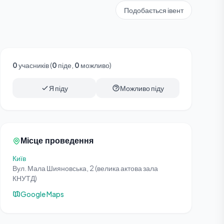
Подобається івент
0
учасників (
0
піде,
0
можливо)
Я піду
Можливо піду
Місце проведення
Київ
Вул. Мала Шияновська, 2 (велика актова зала
КНУТД)
Google Maps