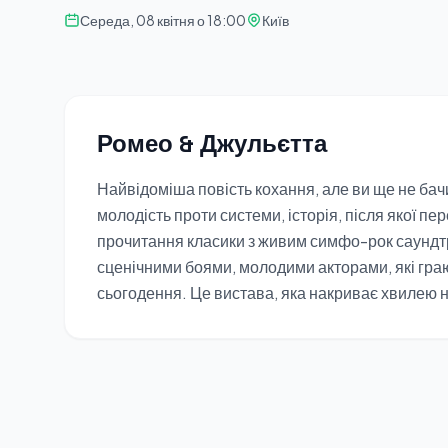
Середа, 08 квітня о 18:00
Київ
Ромео & Джульєтта
Найвідоміша повість кохання, але ви ще не бач
молодість проти системи, історія, після якої 
прочитання класики з живим симфо-рок саундт
сценічними боями, молодими акторами, які граю
сьогодення. Це вистава, яка накриває хвилею 