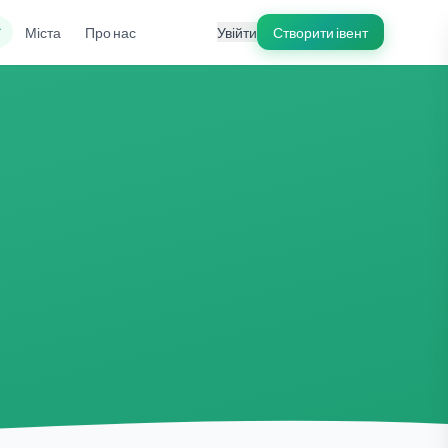
ї
Міста
Про нас
Увійти
Створити івент