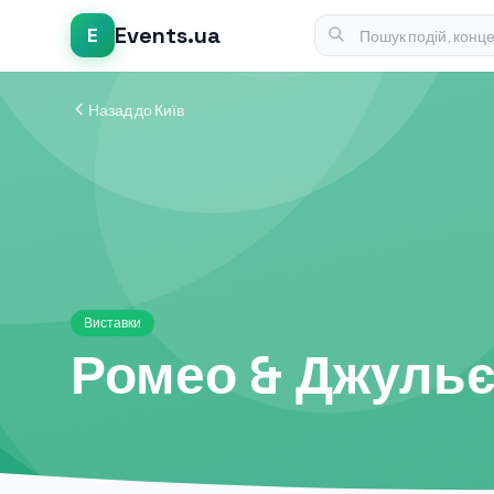
Events.ua
E
Назад до Київ
Виставки
Ромео & Джульє