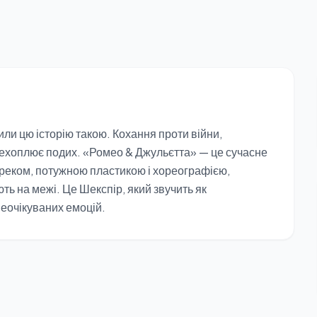
или цю історію такою. Кохання проти війни,
перехоплює подих. «Ромео & Джульєтта» — це сучасне
реком, потужною пластикою і хореографією,
ть на межі. Це Шекспір, який звучить як
неочікуваних емоцій.