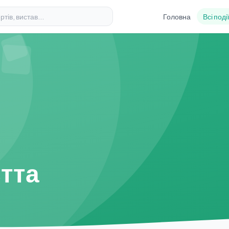
Головна
Всі поді
тта