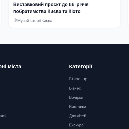
Виставковий проєкт до 55-річчя
побратимства Києва та Кіото
Музей історії Києва
ні міста
Категорії
Stand-up
Бізнес
Вечірки
Виставки
кий
Для дітей
Екскурсії