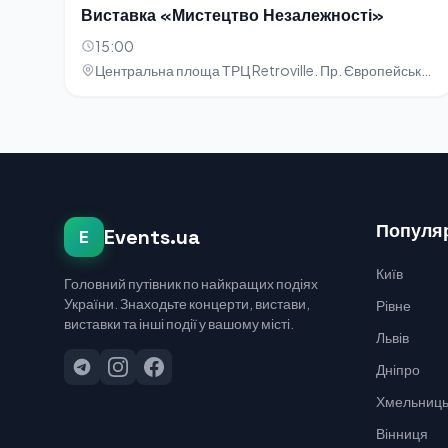
Виставка «Мистецтво Незалежності»
15:00
Центральна площа ТРЦ Retroville. Пр. Європейського Союзу, 47
Популяр
Events.ua
E
Київ
Головний путівник по найкращих подіях
України. Знаходьте концерти, вистави,
Рівне
виставки та інші події у вашому місті.
Львів
Дніпро
Хмельниць
Вінниця