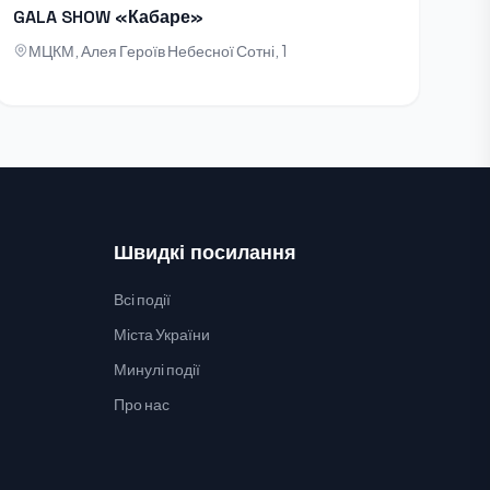
GALA SHOW «Кабаре»
МЦКМ, Алея Героїв Небесної Сотні, 1
Швидкі посилання
Всі події
Міста України
Минулі події
Про нас