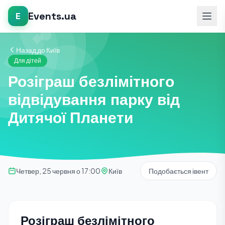
Events.ua
E
Назад до Київ
Для дітей
Розіграш безлімітного
відвідування парку від
Дитячої Планети
Четвер, 25 червня о 17:00
Київ
Подобається івент
Розіграш безлімітного