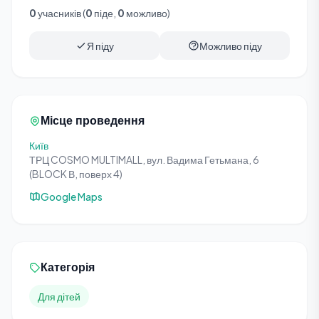
0
учасників (
0
піде,
0
можливо)
Я піду
Можливо піду
Місце проведення
Київ
ТРЦ COSMO MULTIMALL, вул. Вадима Гетьмана, 6
(BLOCK В, поверх 4)
Google Maps
Категорія
Для дітей