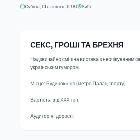
Субота, 14 лютого о 18:00
Київ
СЕКС, ГРОШI ТА БРЕХНЯ
Надзвичайно смішна вистава з неочікуваним с
українським гумором.
Місце: Будинок кіно (метро Палац спорту)
Вартість: від XXX грн
Аудиторія: дорослі