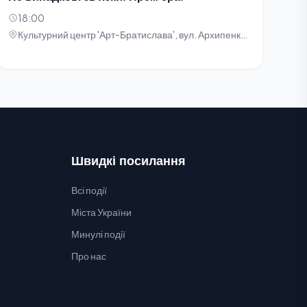
18:00
Культурний центр 'Арт-Братислава', вул. Архипенка, 5
Швидкі посилання
Всі події
Міста України
Минулі події
Про нас