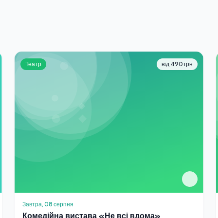
Театр
від 490 грн
Завтра, 08 серпня
Комедійна вистава «Не всі вдома»