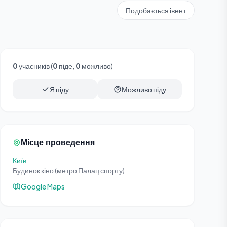
Подобається івент
0
учасників (
0
піде,
0
можливо)
Я піду
Можливо піду
Місце проведення
Київ
Будинок кіно (метро Палац спорту)
Google Maps