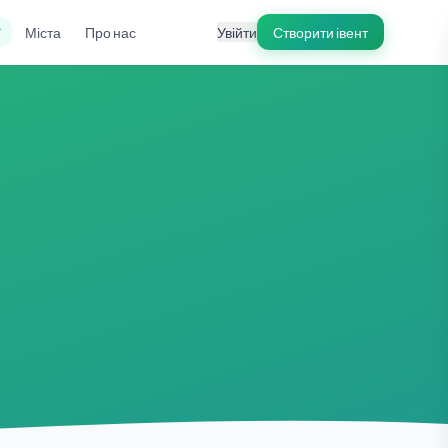
ї
Міста
Про нас
Увійти
Створити івент