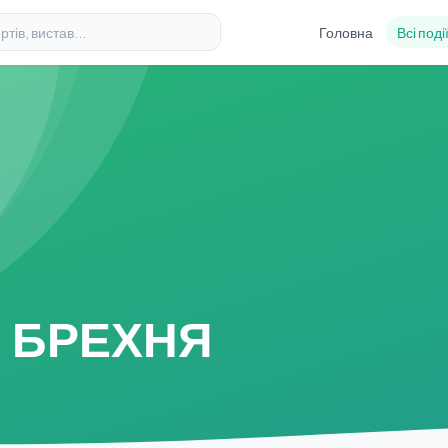
Головна
Всі поді
А БРЕХНЯ