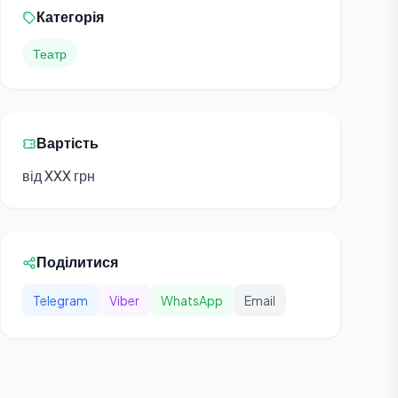
Категорія
Театр
Вартість
від XXX грн
Поділитися
Telegram
Viber
WhatsApp
Email