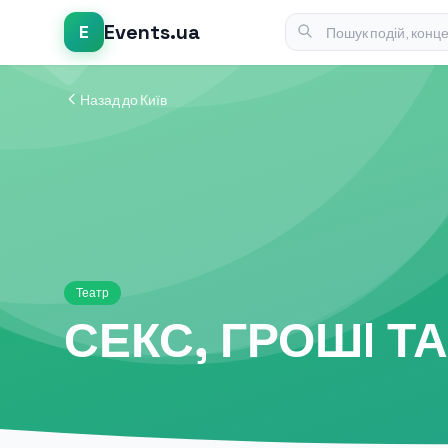
Events.ua
E
Назад до Київ
Театр
СЕКС, ГРОШI Т