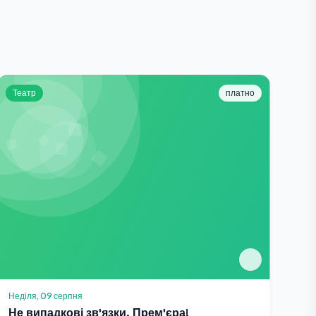
Театр
платно
Неділя, 09 серпня
Не випадкові зв'язки. Прем'єра!