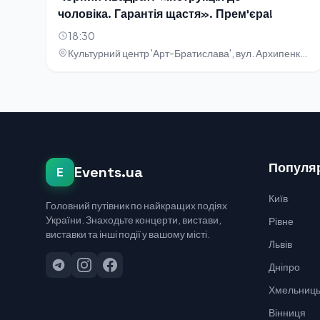
чоловіка. Гарантія щастя». Прем'єра!
18:30
Культурний центр 'Арт-Братислава', вул. Архипенка, 5
Популяр
Events.ua
E
Київ
Головний путівник по найкращих подіях
України. Знаходьте концерти, вистави,
Рівне
виставки та інші події у вашому місті.
Львів
Дніпро
Хмельниць
Вінниця