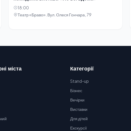
18:00
Театр «Браво». Вул. Олеся Гончара, 79
ні міста
Категорії
Stand-up
Бізнес
Вечірки
Виставки
кий
Для дітей
Екскурсії