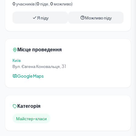
0
учасників (
0
піде,
0
можливо)
Я піду
Можливо піду
Місце проведення
Київ
Вул. Євгена Коновальця, 31
Google Maps
Категорія
Майстер-класи