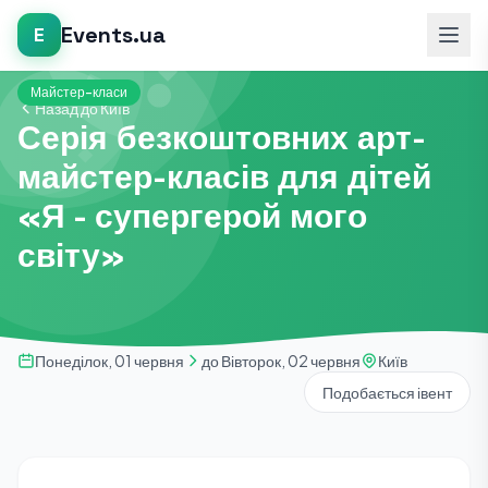
Events.ua
E
Майстер-класи
Назад до Київ
Серія безкоштовних арт-
майстер-класів для дітей
«Я - супергерой мого
світу»
Понеділок, 01 червня
до Вівторок, 02 червня
Київ
Подобається івент