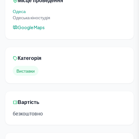
Місце проведення
Одеса
Одеська кіностудія
Google Maps
Категорія
Виставки
Вартість
безкоштовно