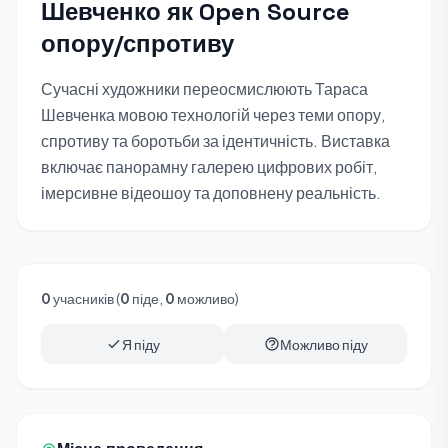
Шевченко як Open Source
опору/спротиву
Сучасні художники переосмислюють Тараса
Шевченка мовою технологій через теми опору,
спротиву та боротьби за ідентичність. Виставка
включає панорамну галерею цифрових робіт,
імерсивне відеошоу та доповнену реальність.
0
учасників (
0
піде,
0
можливо)
Я піду
Можливо піду