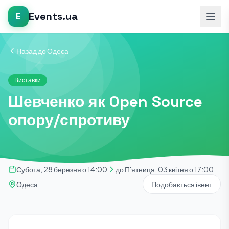
Events.ua
E
Назад до Одеса
Виставки
Шевченко як Open Source
опору/спротиву
Субота, 28 березня о 14:00
до П'ятниця, 03 квітня о 17:00
Одеса
Подобається івент