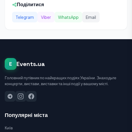
Поділитися
Telegram
Viber
WhatsApp
Email
Events.ua
E
Головний путівник по найкращих подіях України. Знаходьте
концерти, вистави, виставки та інші події у вашому місті.
Популярні міста
Київ