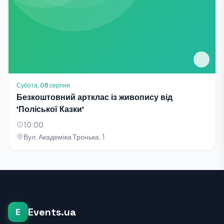
Субота, 08 серпня
Безкоштовний артклас із живопису від
'Поліської Казки'
10:00
Вул. Академіка Тронька, 1
Events.ua
E