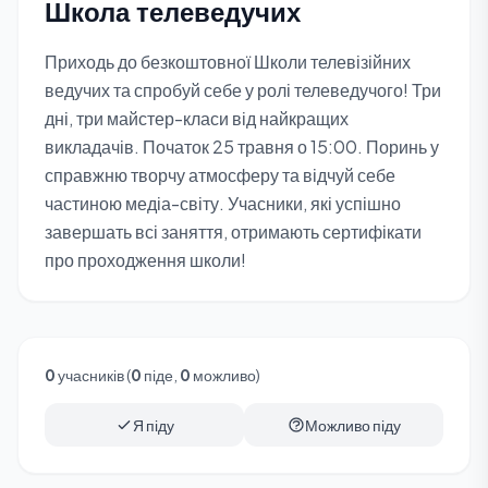
Школа телеведучих
Приходь до безкоштовної Школи телевізійних
ведучих та спробуй себе у ролі телеведучого! Три
дні, три майстер-класи від найкращих
викладачів. Початок 25 травня о 15:00. Поринь у
справжню творчу атмосферу та відчуй себе
частиною медіа-світу. Учасники, які успішно
завершать всі заняття, отримають сертифікати
про проходження школи!
0
учасників (
0
піде,
0
можливо)
Я піду
Можливо піду