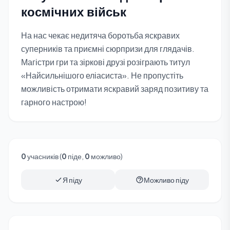
космічних військ
На нас чекає недитяча боротьба яскравих
суперників та приємні сюрпризи для глядачів.
Магістри гри та зіркові друзі розіграють титул
«Найсильнішого еліасиста». Не пропустіть
можливість отримати яскравий заряд позитиву та
гарного настрою!
0
учасників (
0
піде,
0
можливо)
Я піду
Можливо піду