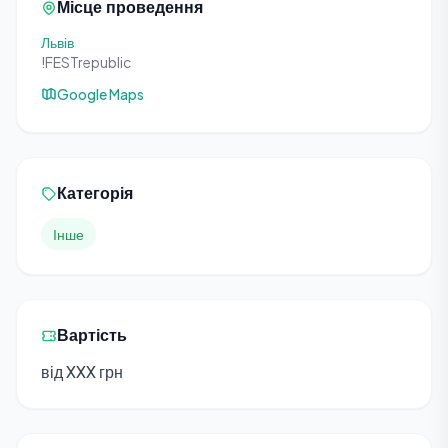
Місце проведення
Львів
!FESTrepublic
Google Maps
Категорія
Інше
Вартість
від XXX грн