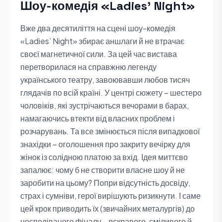
Шоу-комедія «Ladies’ Night»
Вже два десятиліття на сцені шоу-комедія
«Ladies’ Night» збирає аншлаги й не втрачає
своєї магнетичної сили. За цей час вистава
перетворилася на справжню легенду
українського театру, завоювавши любов тисяч
глядачів по всій країні. У центрі сюжету – шестеро
чоловіків, які зустрічаються вечорами в барах,
намагаючись втекти від власних проблем і
розчарувань. Та все змінюється після випадкової
знахідки – оголошення про закриту вечірку для
жінок із солідною платою за вхід. Ідея миттєво
запалює: чому б не створити власне шоу й не
заробити на цьому? Попри відсутність досвіду,
страх і сумніви, герої вирішують ризикнути. І саме
цей крок приводить їх (звичайних металургів) до
несподіваного фіналу – яскравого, сміливого й