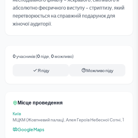
абсолютно феєричного виступу – стриптизу, який
перетворюється на справжній подарунок для
жіночої аудиторії.
0
учасників (
0
піде,
0
можливо)
Я піду
Можливо піду
Місце проведення
Київ
МЦКМ (Жовтневий палац), Алея Героїв Небесної Сотні, 1
Google Maps