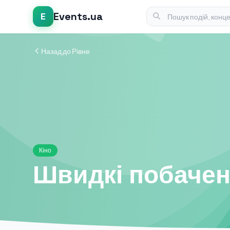
Events.ua
E
Назад до Рівне
Кіно
Швидкі побачен