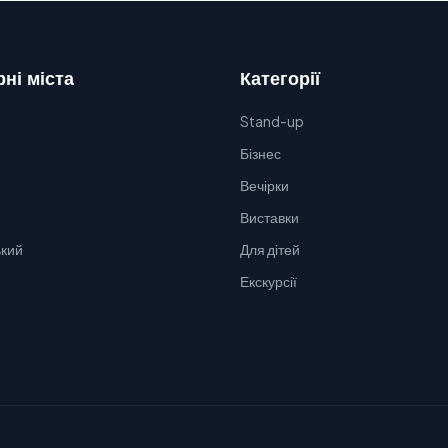
ні міста
Категорії
Stand-up
Бізнес
Вечірки
Виставки
кий
Для дітей
Екскурсії