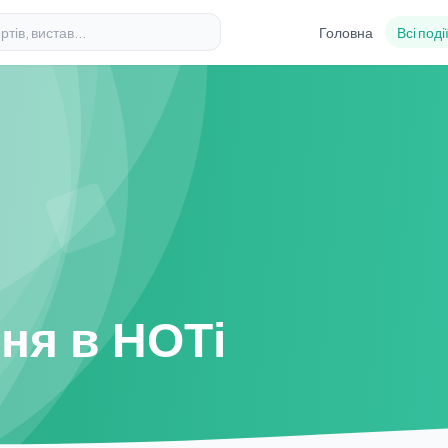
Головна
Всі поді
ня в НОТі