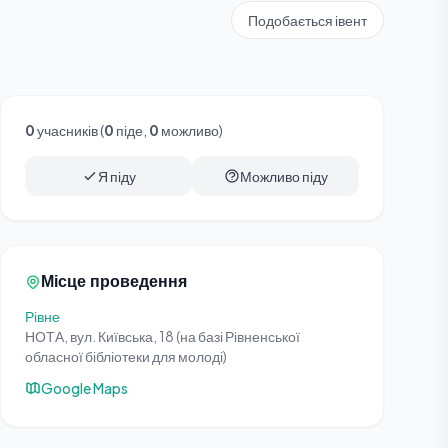
Подобається івент
0
учасників (
0
піде,
0
можливо)
Я піду
Можливо піду
Місце проведення
Рівне
НОТА, вул. Київська, 18 (на базі Рівненської
обласної бібліотеки для молоді)
Google Maps