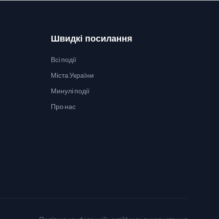
Швидкі посилання
Всі події
Міста України
Минулі події
Про нас