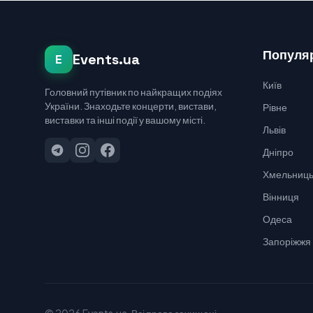
Популяр
Events.ua
E
Київ
Головний путівник по найкращих подіях
України. Знаходьте концерти, вистави,
Рівне
виставки та інші події у вашому місті.
Львів
Дніпро
Хмельниць
Вінниця
Одеса
Запоріжжя