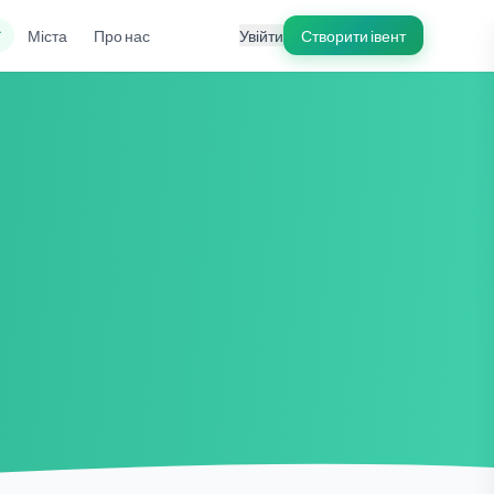
ї
Міста
Про нас
Увійти
Створити івент