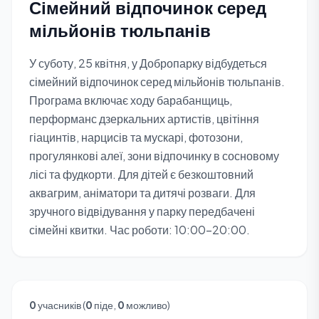
Сімейний відпочинок серед
мільйонів тюльпанів
У суботу, 25 квітня, у Добропарку відбудеться
сімейний відпочинок серед мільйонів тюльпанів.
Програма включає ходу барабанщиць,
перформанс дзеркальних артистів, цвітіння
гіацинтів, нарцисів та мускарі, фотозони,
прогулянкові алеї, зони відпочинку в сосновому
лісі та фудкорти. Для дітей є безкоштовний
аквагрим, аніматори та дитячі розваги. Для
зручного відвідування у парку передбачені
сімейні квитки. Час роботи: 10:00-20:00.
0
учасників (
0
піде,
0
можливо)