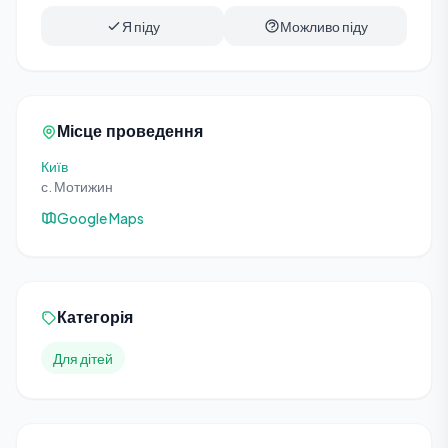
Я піду
Можливо піду
Місце проведення
Київ
с. Мотижин
Google Maps
Категорія
Для дітей