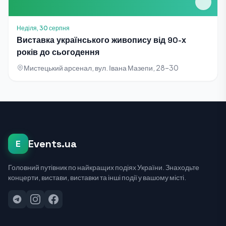
Неділя, 30 серпня
Виставка українського живопису від 90-х
років до сьогодення
Мистецький арсенал, вул. Івана Мазепи, 28–30
Events.ua
E
Головний путівник по найкращих подіях України. Знаходьте
концерти, вистави, виставки та інші події у вашому місті.