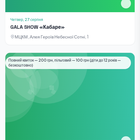
Четвер, 27 серпня
GALA SHOW «Кабаре»
МЦКМ, Алея Героїв Небесної Сотні, 1
Повний квиток — 200 грн, пільговий — 100 грн (діти до 12 років —
Виставки
безкоштовно)