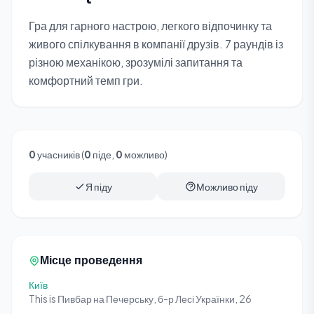
Гра для гарного настрою, легкого відпочинку та
живого спілкування в компанії друзів. 7 раундів із
різною механікою, зрозумілі запитання та
комфортний темп гри.
0
учасників (
0
піде,
0
можливо)
Я піду
Можливо піду
Місце проведення
Київ
This is Пивбар на Печерську, б-р Лесі Українки, 26