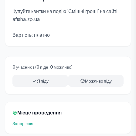
Купуйте квитки на подію 'Смішні гроші' на сайті
afisha.zp.ua
Вартість: платно
0
учасників (
0
піде,
0
можливо)
Я піду
Можливо піду
Місце проведення
Запоріжжя