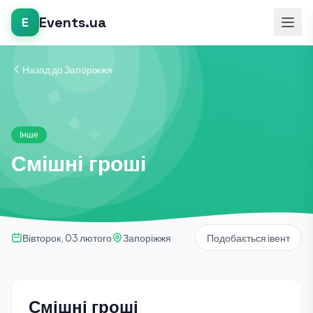
Events.ua
E
Назад до Запоріжжя
Інше
Смішні гроші
Вівторок, 03 лютого
Запоріжжя
Подобається івент
Смішні гроші