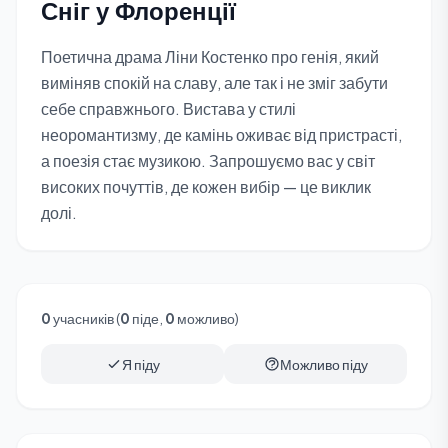
Сніг у Флоренції
Поетична драма Ліни Костенко про генія, який
виміняв спокій на славу, але так і не зміг забути
себе справжнього. Вистава у стилі
неоромантизму, де камінь оживає від пристрасті,
а поезія стає музикою. Запрошуємо вас у світ
високих почуттів, де кожен вибір — це виклик
долі.
0
учасників (
0
піде,
0
можливо)
Я піду
Можливо піду