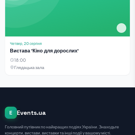
Четвер, 20 серпня
Вистава 'Кіно для дорослих'
18:00
Глядацька зала
Events.ua
E
Головний путівник по найкращих подіях України. Знаходьте
концерти, вистави, виставки та інші події у вашому місті.