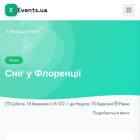
Events.ua
E
Назад до Рівне
Театр
Сніг у Флоренції
Субота, 14 березня о 16:00
до Неділя, 15 березня
Рівне
Подобається івент