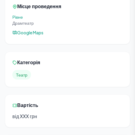
Місце проведення
Рівне
Драмтеатр
Google Maps
Категорія
Театр
Вартість
від XXX грн