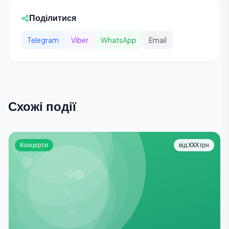
Поділитися
Telegram
Viber
WhatsApp
Email
Схожі події
Концерти
від XXX грн