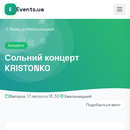
Events.ua
E
Назад до Хмельницький
Концерти
Сольний концерт
KRISTONKO
Вівторок, 17 лютого о 18:30
Хмельницький
Подобається івент