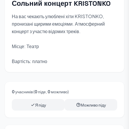
Сольний концерт KRISTONKO
На вас чекають улюблені хіти KRISTONKO,
пронизані щирими емоціями. Атмосферний
концерт з участю відомих треків.
Місце: Театр
Вартість: платно
0
учасників (
0
піде,
0
можливо)
Я піду
Можливо піду