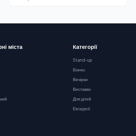
ні міста
Категорії
Stand-up
Бізнес
Вечірки
Виставки
кий
Для дітей
Екскурсії