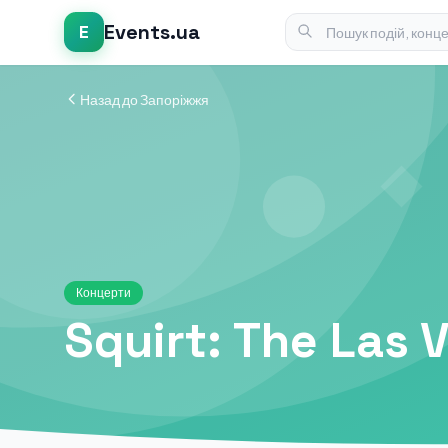
Events.ua
E
Назад до Запоріжжя
Концерти
Squirt: The Las