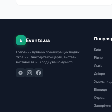
Популяр
Events.ua
E
Київ
Головний путівник по найкращих подіях
України. Знаходьте концерти, вистави,
Рівне
виставки та інші події у вашому місті.
Львів
Дніпро
Хмельниць
Вінниця
Одеса
Запоріжжя