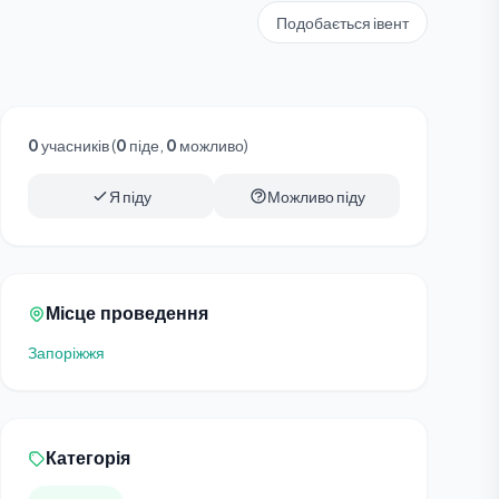
Подобається івент
0
учасників (
0
піде,
0
можливо)
Я піду
Можливо піду
Місце проведення
Запоріжжя
Категорія