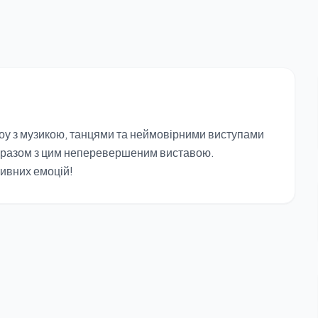
оу з музикою, танцями та неймовірними виступами
у разом з цим неперевершеним виставою.
ивних емоцій!