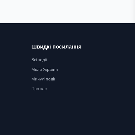
Швидкі посилання
Всі події
Міста України
Минулі події
Про нас