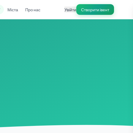
ї
Міста
Про нас
Увійти
Створити івент