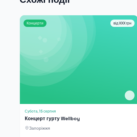
Концерти
від XXX грн
Субота, 15 серпня
Концерт гурту Wellboy
Запоріжжя