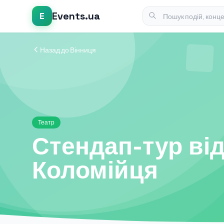
Events.ua
E
Назад до Вінниця
Театр
Стендап-тур ві
Коломійця