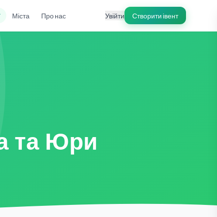
ї
Міста
Про нас
Увійти
Створити івент
а та Юри