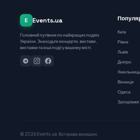
Популяр
Events.ua
E
Київ
Головний путівник по найкращих подіях
України. Знаходьте концерти, вистави,
Рівне
виставки та інші події у вашому місті.
Львів
Дніпро
Хмельниць
Вінниця
Одеса
Запоріжжя
© 2026 Events.ua. Всі права захищені.