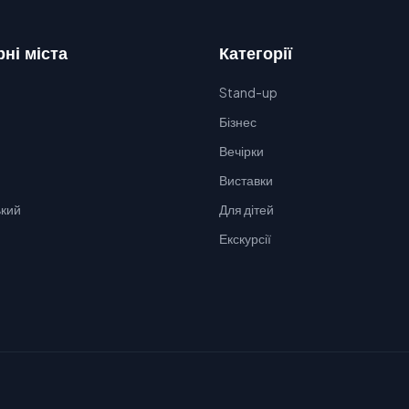
ні міста
Категорії
Stand-up
Бізнес
Вечірки
Виставки
кий
Для дітей
Екскурсії