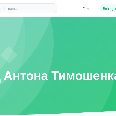
Головна
Всі поді
д Антона Тимошенк