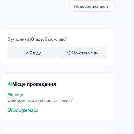
Подобається івент
0
учасників (
0
піде,
0
можливо)
Я піду
Можливо піду
Місце проведення
Вінниця
Філармонія, Хмельницьке шосе, 7
Google Maps