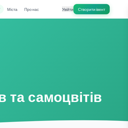
ї
Міста
Про нас
Увійти
Створити івент
в та самоцвітів