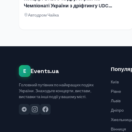
Чемпіонаті України з дріфтингу UDC
2026
Автодром Чайка
Популяр
Events.ua
E
Київ
Головний путівник по найкращих подіях
України. Знаходьте концерти, вистави,
Рівне
виставки та інші події у вашому місті.
Львів
Дніпро
Хмельниць
Вінниця