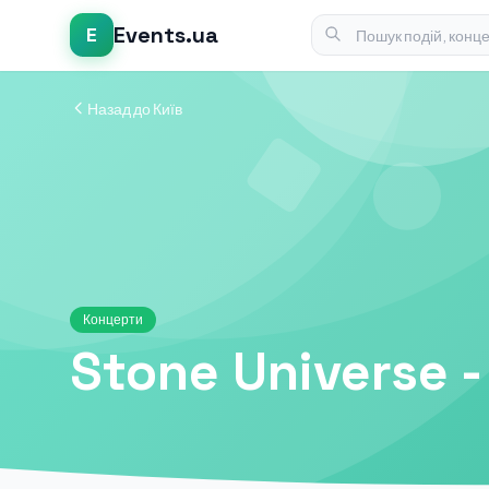
Events.ua
E
Назад до Київ
Концерти
Stone Universe 