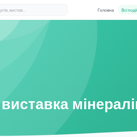
Головна
Всі поді
- виставка мінералі