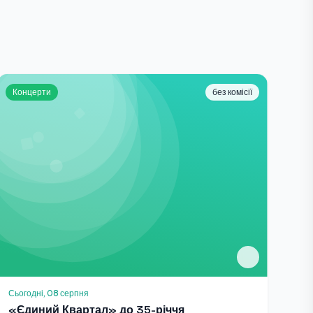
Концерти
без комісії
Сьогодні, 08 серпня
«Єдиний Квартал» до 35-річчя