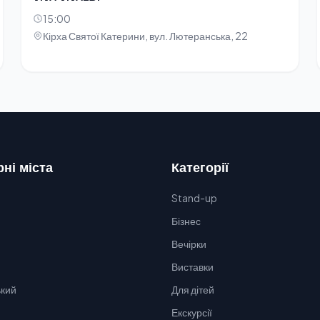
15:00
Кірха Святої Катерини, вул. Лютеранська, 22
ні міста
Категорії
Stand-up
Бізнес
Вечірки
Виставки
кий
Для дітей
Екскурсії