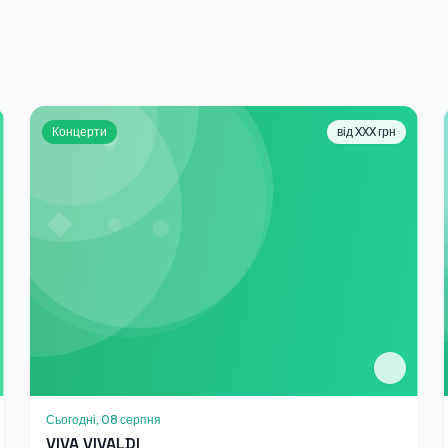
Концерти
від XXX грн
Сьогодні, 08 серпня
VIVA VIVALDI