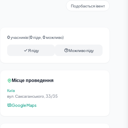
Подобається івент
0
учасників (
0
піде,
0
можливо)
Я піду
Можливо піду
Місце проведення
Київ
вул. Саксаганського, 33/35
Google Maps