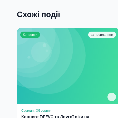
Схожі події
Концерти
за посиланням
Сьогодні, 08 серпня
Концерт DREVO та Другої ріки на