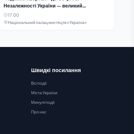
Незалежності України — великий
благодійний концерт-телезйомка
17:00
Національний палац мистецтв «Україна»
Швидкі посилання
Всі події
Міста України
Минулі події
Про нас