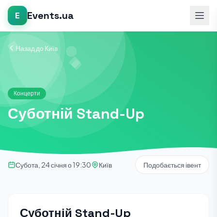
Events.ua
E
Назад до Київ
Концерти
Суботній Stand-Up
Субота, 24 січня о 19:30
Київ
Подобається івент
Суботній Stand-Up