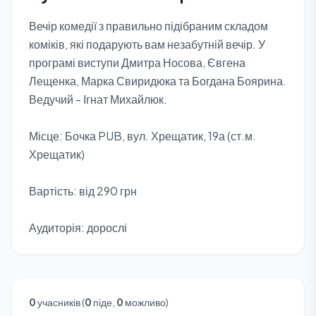
Вечір комедії з правильно підібраним складом
коміків, які подарують вам незабутній вечір. У
програмі виступи Дмитра Носова, Євгена
Лещенка, Марка Свиридюка та Богдана Боярина.
Ведучий - Ігнат Михайлюк.
Місце: Бочка PUB, вул. Хрещатик, 19а (ст.м.
Хрещатик)
Вартість: від 290 грн
Аудиторія: дорослі
0
учасників (
0
піде,
0
можливо)