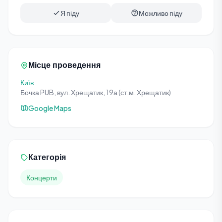
Я піду
Можливо піду
Місце проведення
Київ
Бочка PUB, вул. Хрещатик, 19а (ст.м. Хрещатик)
Google Maps
Категорія
Концерти