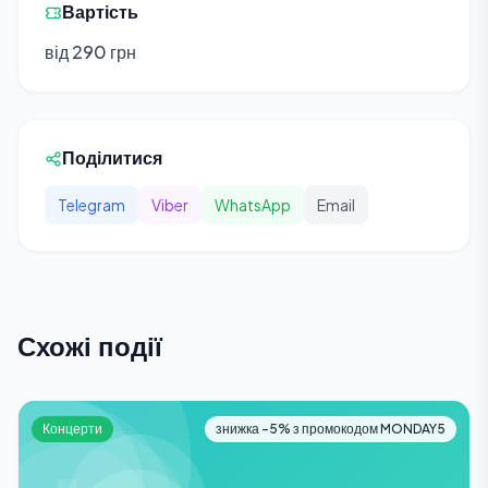
Вартість
від 290 грн
Поділитися
Telegram
Viber
WhatsApp
Email
Схожі події
Концерти
знижка -5% з промокодом MONDAY5