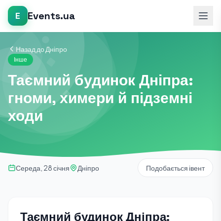
Events.ua
E
Назад до Дніпро
Інше
Таємний будинок Дніпра:
гноми, химери й підземні
ходи
Середа, 28 січня
Дніпро
Подобається івент
Таємний будинок Дніпра: