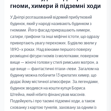
гноми, химери й підземні ходи
У Дніпрі розташований відомий прибутковий
будинок, який у народі називають будинком з
гномами. Його фасад прикрашають химери,
сатири, грифони та інші міфічні істоти, що одразу
привертають увагу перехожих. Будівлю звели у
1890-х роках. Над вікнами першого поверху
розміщені фігури гномів із молотками, поверхом
вище — жіночі голови у стилі римських матрон, а
ще вище — фантастичні птахи-леви. Загалом на
будинку можна побачити 13 крилатих химер, що
додає йому містичної атмосфери. За легендами,
будинок зводився на кошти купця Бориса
Штейна, який нібито фінансував масонів.
Подейкують і про таємні підземні ходи, а також
схованку з картою тунелів, заховану за одним із