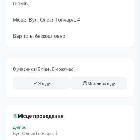
гномів.
Місце: Вул. Олеся Гончара, 4
Вартість: безкоштовно
0
учасників (
0
піде,
0
можливо)
Я піду
Можливо піду
Місце проведення
Дніпро
Вул. Олеся Гончара, 4