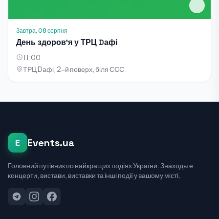
Завтра, 08 серпня
День здоровʼя у ТРЦ Dафі
11:00
ТРЦ Dафі, 2-й поверх, біля ССС
Events.ua
E
Головний путівник по найкращих подіях України. Знаходьте
концерти, вистави, виставки та інші події у вашому місті.