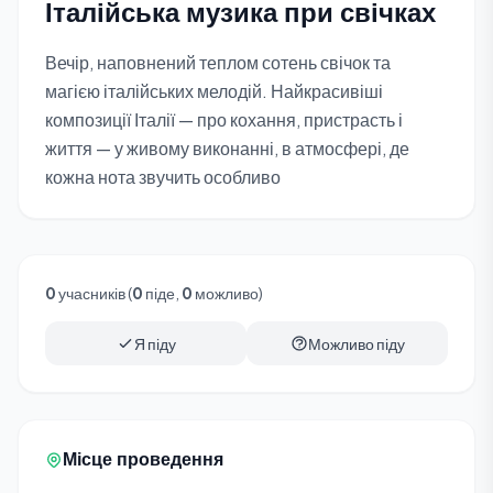
Італійська музика при свічках
Вечір, наповнений теплом сотень свічок та
магією італійських мелодій. Найкрасивіші
композиції Італії — про кохання, пристрасть і
життя — у живому виконанні, в атмосфері, де
кожна нота звучить особливо
0
учасників (
0
піде,
0
можливо)
Я піду
Можливо піду
Місце проведення