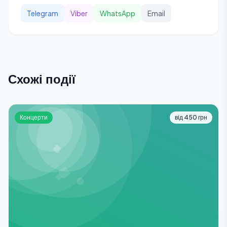
Telegram
Viber
WhatsApp
Email
Схожі події
Концерти
від 450 грн