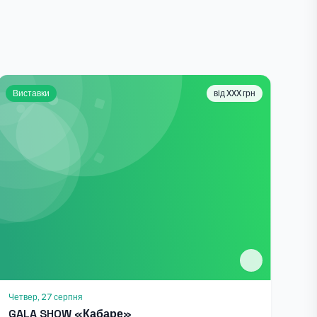
Виставки
від XXX грн
Четвер, 27 серпня
GALA SHOW «Кабаре»