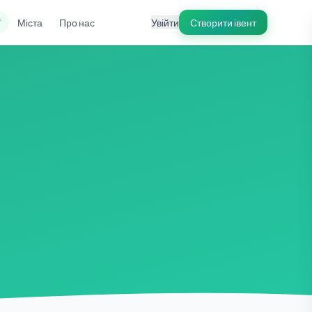
ї
Міста
Про нас
Увійти
Створити івент