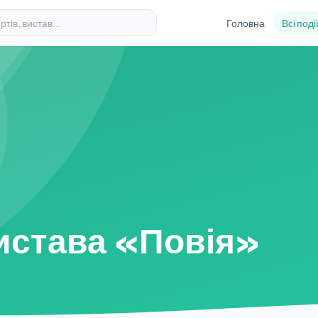
Головна
Всі поді
истава «Повія»