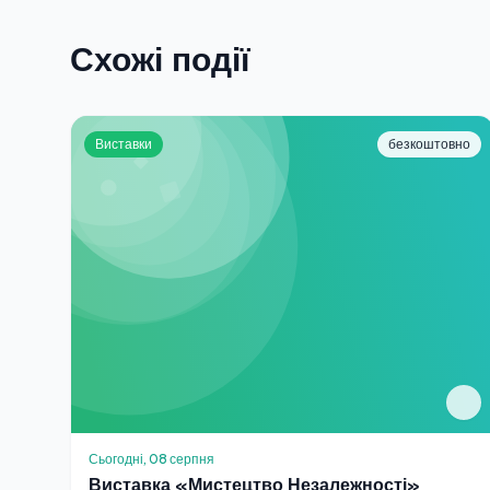
Схожі події
Виставки
безкоштовно
Сьогодні, 08 серпня
Виставка «Мистецтво Незалежності»