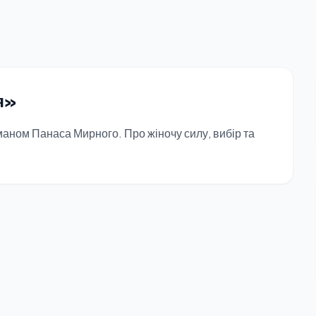
я»
маном Панаса Мирного. Про жіночу силу, вибір та