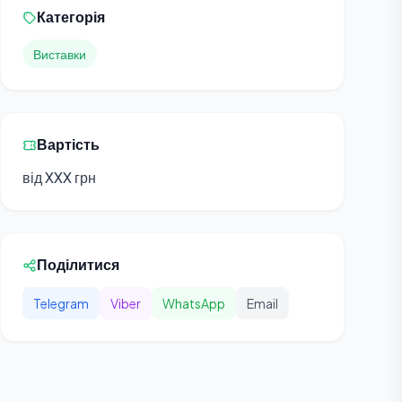
Категорія
Виставки
Вартість
від XXX грн
Поділитися
Telegram
Viber
WhatsApp
Email