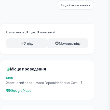
Подобається івент
0
учасників (
0
піде,
0
можливо)
Я піду
Можливо піду
Місце проведення
Київ
Жовтневий палац. Алея Героїв Небесної Сотні, 1
Google Maps