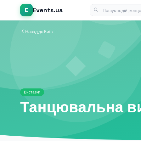
Events.ua
E
Назад до Київ
Виставки
Танцювальна в