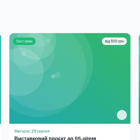
Виставки
від 100 грн
Вівторок, 25 серпня
Виставковий проєкт до 55-річчя