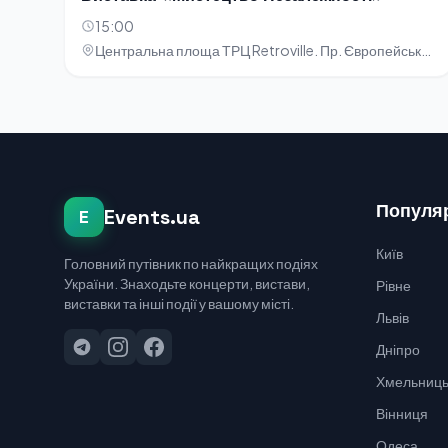
15:00
Центральна площа ТРЦ Retroville. Пр. Європейського Союзу, 47
Популяр
Events.ua
E
Київ
Головний путівник по найкращих подіях
України. Знаходьте концерти, вистави,
Рівне
виставки та інші події у вашому місті.
Львів
Дніпро
Хмельниць
Вінниця
Одеса