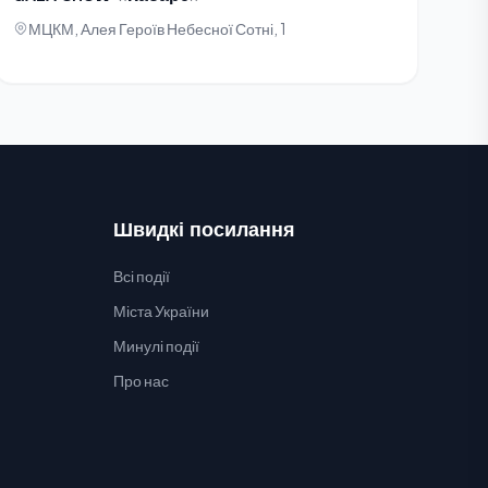
МЦКМ, Алея Героїв Небесної Сотні, 1
Швидкі посилання
Всі події
Міста України
Минулі події
Про нас