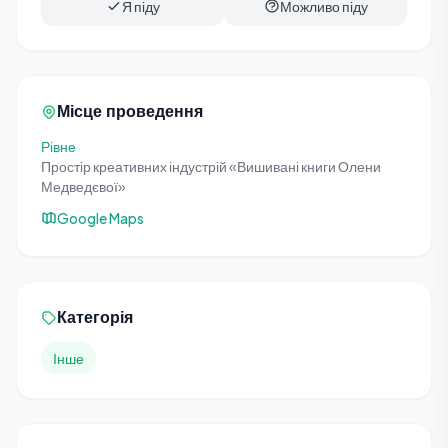
Я піду
Можливо піду
Місце проведення
Рівне
Простір креативних індустрій «Вишивані книги Олени
Медведєвої»
Google Maps
Категорія
Інше