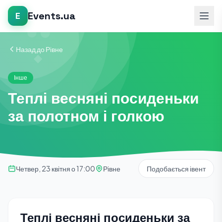
Events.ua
E
Назад до Рівне
Інше
Теплі весняні посиденьки
за полотном і голкою
Четвер, 23 квітня о 17:00
Рівне
Подобається івент
Теплі весняні посиденьки за