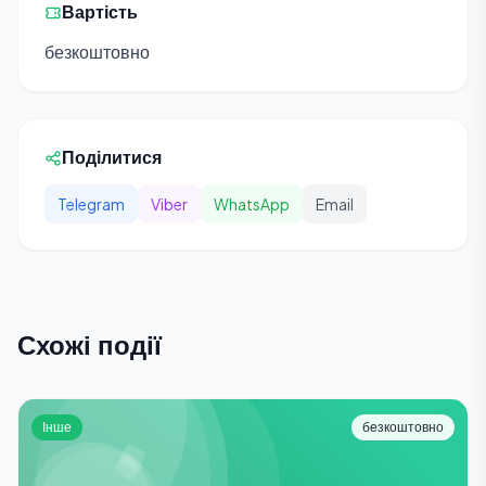
Вартість
безкоштовно
Поділитися
Telegram
Viber
WhatsApp
Email
Схожі події
Інше
безкоштовно