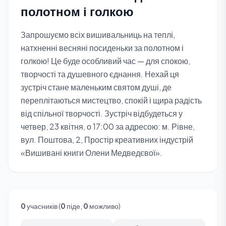
полотном і голкою
Запрошуємо всіх вишивальниць на теплі,
натхненні весняні посиденьки за полотном і
голкою! Це буде особливий час — для спокою,
творчості та душевного єднання. Нехай ця
зустріч стане маленьким святом душі, де
переплітаються мистецтво, спокій і щира радість
від спільної творчості. Зустріч відбудеться у
четвер, 23 квітня, о 17:00 за адресою: м. Рівне,
вул. Поштова, 2, Простір креативних індустрій
«Вишивані книги Олени Медведєвої».
0
учасників (
0
піде,
0
можливо)