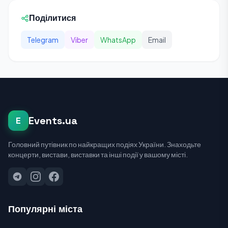
Поділитися
Telegram
Viber
WhatsApp
Email
Events.ua
E
Головний путівник по найкращих подіях України. Знаходьте
концерти, вистави, виставки та інші події у вашому місті.
Популярні міста