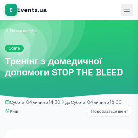
Events.ua
E
Назад до Київ
Освіта
Тренінг з домедичної
допомоги STOP THE BLEED
Субота, 04 липня о 14:30
до Субота, 04 липня о 18:00
Київ
Подобається івент