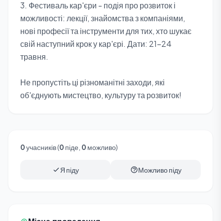
3. Фестиваль кар'єри - подія про розвиток і
можливості: лекції, знайомства з компаніями,
нові професії та інструменти для тих, хто шукає
свій наступний крок у кар'єрі. Дати: 21–24
травня.
Не пропустіть ці різноманітні заходи, які
об'єднують мистецтво, культуру та розвиток!
0
учасників (
0
піде,
0
можливо)
Я піду
Можливо піду