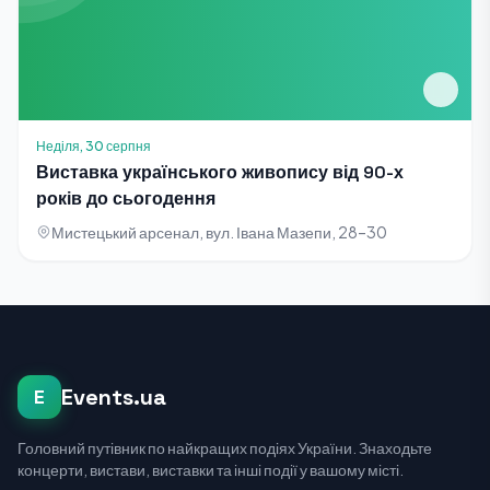
Неділя, 30 серпня
Виставка українського живопису від 90-х
років до сьогодення
Мистецький арсенал, вул. Івана Мазепи, 28–30
Events.ua
E
Головний путівник по найкращих подіях України. Знаходьте
концерти, вистави, виставки та інші події у вашому місті.