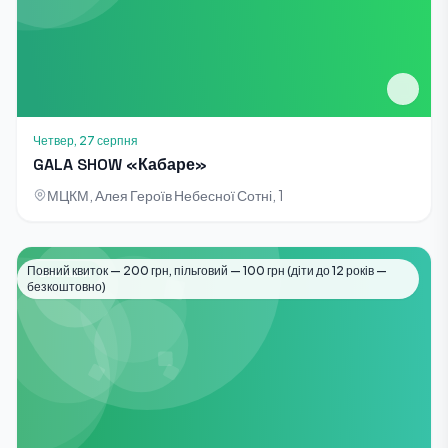
Четвер, 27 серпня
GALA SHOW «Кабаре»
МЦКМ, Алея Героїв Небесної Сотні, 1
Повний квиток — 200 грн, пільговий — 100 грн (діти до 12 років —
Виставки
безкоштовно)