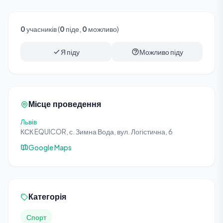
0
учасників (
0
піде,
0
можливо)
Я піду
Можливо піду
Місце проведення
Львів
КСК EQUICOR, с. Зимна Вода, вул. Логістична, 6
Google Maps
Категорія
Спорт