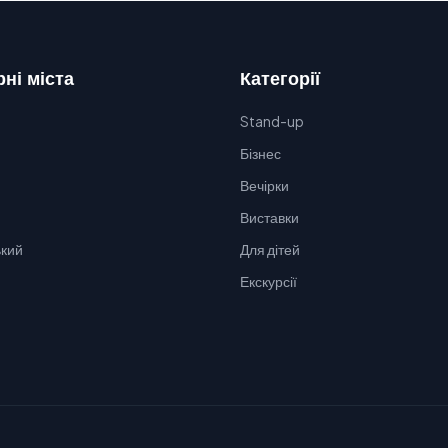
ні міста
Категорії
Stand-up
Бізнес
Вечірки
Виставки
кий
Для дітей
Екскурсії