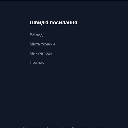
Швидкі посилання
Всі події
Міста України
Минулі події
Про нас