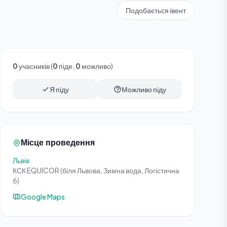
Подобається івент
0
учасників (
0
піде,
0
можливо)
Я піду
Можливо піду
Місце проведення
Львів
КСК EQUICOR (біля Львова, Зимна вода, Логістична
6)
Google Maps