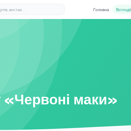
Головна
Всі поді
у «Червоні маки»