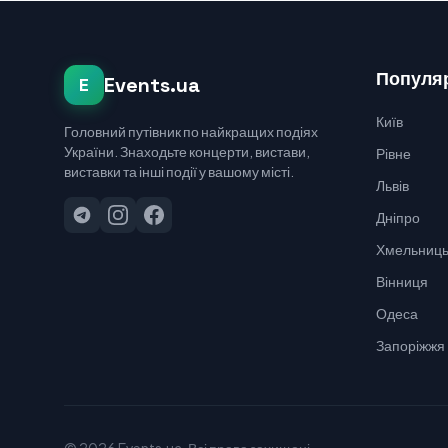
Популяр
Events.ua
E
Київ
Головний путівник по найкращих подіях
України. Знаходьте концерти, вистави,
Рівне
виставки та інші події у вашому місті.
Львів
Дніпро
Хмельниць
Вінниця
Одеса
Запоріжжя