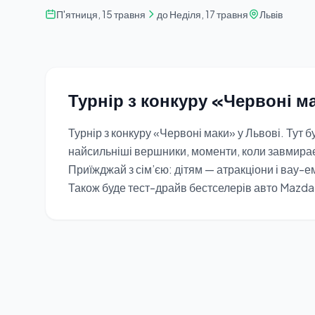
П'ятниця, 15 травня
до Неділя, 17 травня
Львів
Турнір з конкуру «Червоні м
Турнір з конкуру «Червоні маки» у Львові. Тут бу
найсильніші вершники, моменти, коли завмираєш
Приїжджай з сім’єю: дітям — атракціони і вау-ем
Також буде тест-драйв бестселерів авто Mazda 