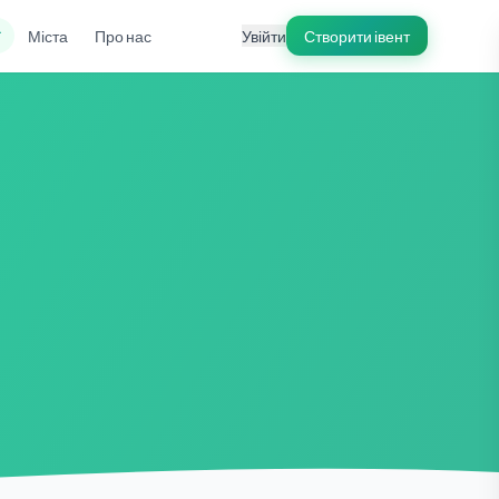
ї
Міста
Про нас
Увійти
Створити івент