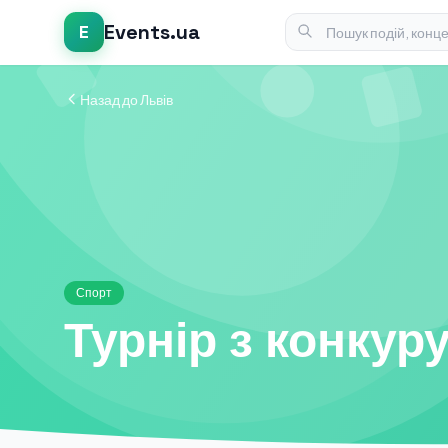
Events.ua
E
Назад до Львів
Спорт
Турнір з конкур