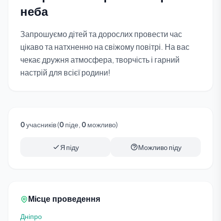
неба
Запрошуємо дітей та дорослих провести час
цікаво та натхненно на свіжому повітрі. На вас
чекає дружня атмосфера, творчість і гарний
настрій для всієї родини!
0
учасників (
0
піде,
0
можливо)
Я піду
Можливо піду
Місце проведення
Дніпро