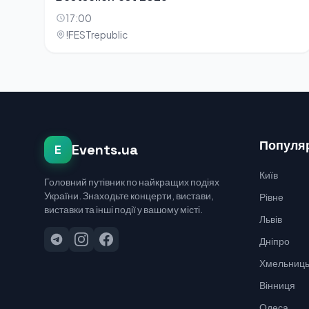
17:00
!FESTrepublic
Популяр
Events.ua
E
Київ
Головний путівник по найкращих подіях
України. Знаходьте концерти, вистави,
Рівне
виставки та інші події у вашому місті.
Львів
Дніпро
Хмельниць
Вінниця
Одеса