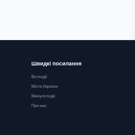
Швидкі посилання
Всі події
Міста України
Минулі події
Про нас