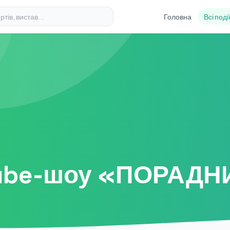
Головна
Всі поді
ube-шоу «ПОРАДНИ