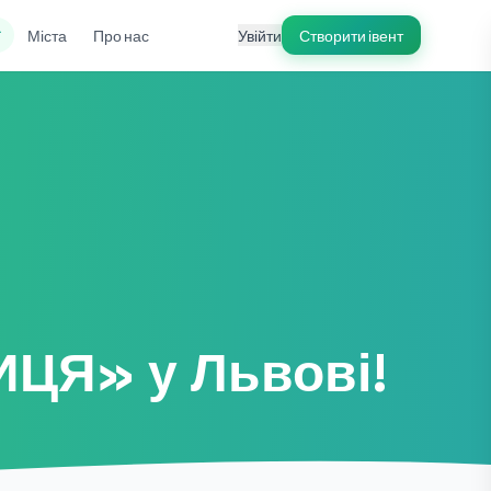
ї
Міста
Про нас
Увійти
Створити івент
ЦЯ» у Львові!