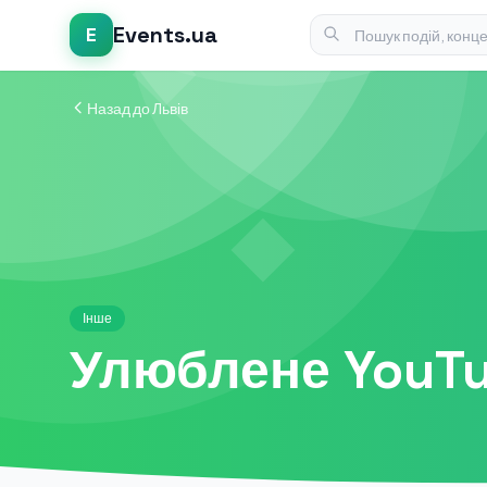
Events.ua
E
Назад до Львів
Інше
Улюблене YouT