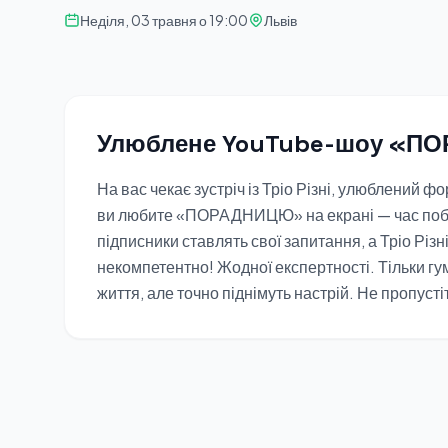
Неділя, 03 травня о 19:00
Львів
Улюблене YouTube-шоу «ПО
На вас чекає зустріч із Тріо Різні, улюблений фо
ви любите «ПОРАДНИЦЮ» на екрані — час поб
підписники ставлять свої запитання, а Тріо Різ
некомпетентно! Жодної експертності. Тільки гум
життя, але точно піднімуть настрій. Не пропустіт