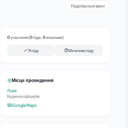
Подобається івент
0
учасників (
0
піде,
0
можливо)
Я піду
Можливо піду
Місце проведення
Львів
Будинок офіцерів
Google Maps