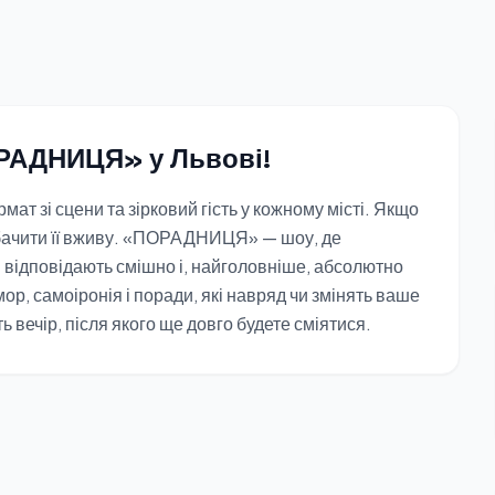
РАДНИЦЯ» у Львові!
рмат зі сцени та зірковий гість у кожному місті. Якщо
ачити її вживу. «ПОРАДНИЦЯ» — шоу, де
ні відповідають смішно і, найголовніше, абсолютно
ор, самоіронія і поради, які навряд чи змінять ваше
ь вечір, після якого ще довго будете сміятися.