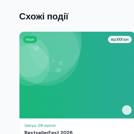
Схожі події
Інше
від XXX грн
Завтра, 08 серпня
BestsellerFest 2026