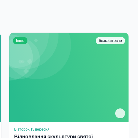
Інше
безкоштовно
Вівторок, 15 вересня
Відновлення скульптури святої