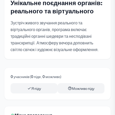
Унікальне поєднання органів:
реального та віртуального
Зустріч живого звучання реального та
віртуального органів, програма включає
традиційні органні шедеври та несподівані
транскрипції. Атмосферу вечора доповнить
світло свічок і художнє візуальне оформлення.
0
учасників (
0
піде,
0
можливо)
Я піду
Можливо піду