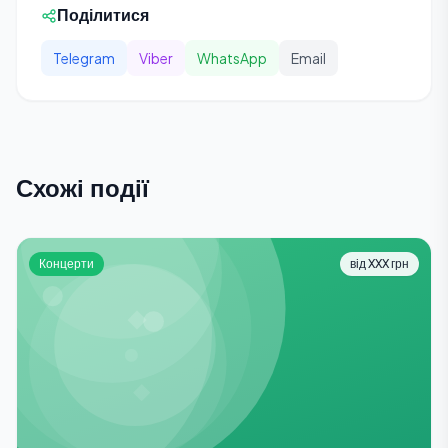
Поділитися
Telegram
Viber
WhatsApp
Email
Схожі події
Концерти
від XXX грн