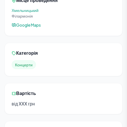
Місце проведення
Хмельницький
Філармонія
Google Maps
Категорія
Концерти
Вартість
від XXX грн