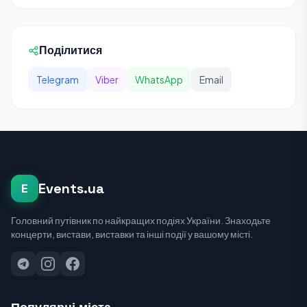
Поділитися
Telegram
Viber
WhatsApp
Email
Events.ua
E
Головний путівник по найкращих подіях України. Знаходьте
концерти, вистави, виставки та інші події у вашому місті.