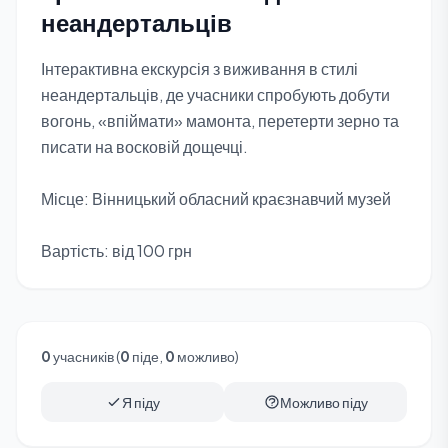
неандертальців
Інтерактивна екскурсія з виживання в стилі
неандертальців, де учасники спробують добути
вогонь, «впіймати» мамонта, перетерти зерно та
писати на восковій дощечці.
Місце: Вінницький обласний краєзнавчий музей
Вартість: від 100 грн
0
учасників (
0
піде,
0
можливо)
Я піду
Можливо піду