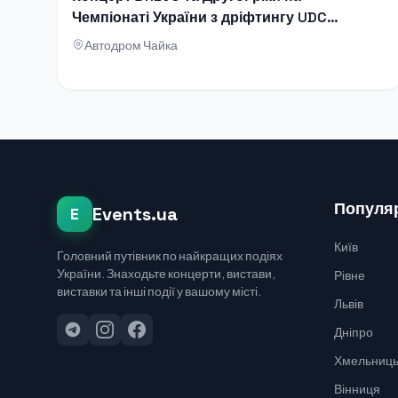
Чемпіонаті України з дріфтингу UDC
2026
Автодром Чайка
Популяр
Events.ua
E
Київ
Головний путівник по найкращих подіях
України. Знаходьте концерти, вистави,
Рівне
виставки та інші події у вашому місті.
Львів
Дніпро
Хмельниць
Вінниця