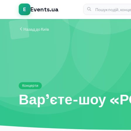
Events.ua
E
Назад до Київ
Концерти
Варʼєте-шоу «