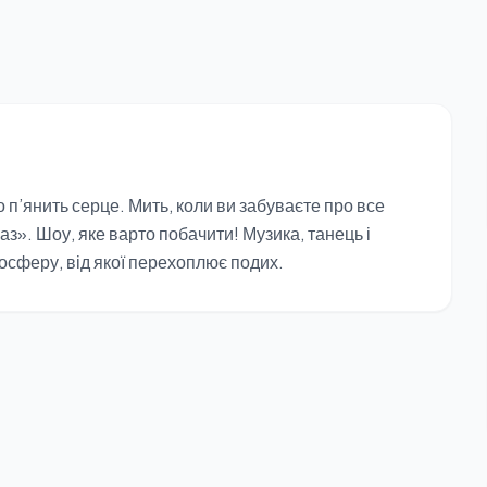
п’янить серце. Мить, коли ви забуваєте про все
аз». Шоу, яке варто побачити! Музика, танець і
осферу, від якої перехоплює подих.