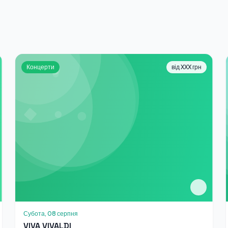
Концерти
від XXX грн
Субота, 08 серпня
VIVA VIVALDI