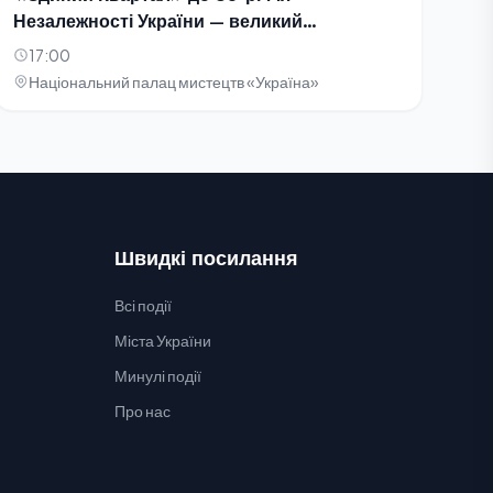
Незалежності України — великий
благодійний концерт-телезйомка
17:00
Національний палац мистецтв «Україна»
Швидкі посилання
Всі події
Міста України
Минулі події
Про нас