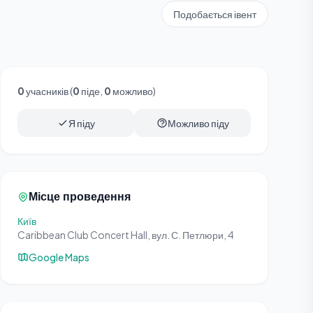
Подобається івент
0
учасників (
0
піде,
0
можливо)
Я піду
Можливо піду
Місце проведення
Київ
Caribbean Club Concert Hall, вул. С. Петлюри, 4
Google Maps