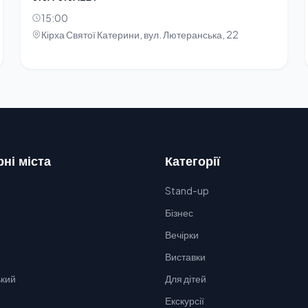
15:00
Кірха Святої Катерини, вул. Лютеранська, 22
ні міста
Категорії
Stand-up
Бізнес
Вечірки
Виставки
кий
Для дітей
Екскурсії