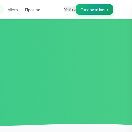
ї
Міста
Про нас
Увійти
Створити івент