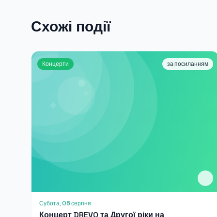
Схожі події
Концерти
за посиланням
Субота, 08 серпня
Концерт DREVO та Другої ріки на