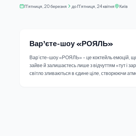
П'ятниця, 20 березня
до П'ятниця, 24 квітня
Київ
Варʼєте-шоу «РОЯЛЬ»
Вар’єте-шоу «РОЯЛЬ» - це коктейль емоцій, що 
зайве й залишаєтесь лише з відчуттям «тут і зар
світло зливаються в єдине ціле, створюючи атм