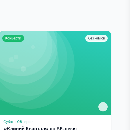
Концерти
без комісії
Субота, 08 серпня
«Єдиний Квартал» до 35-річчя