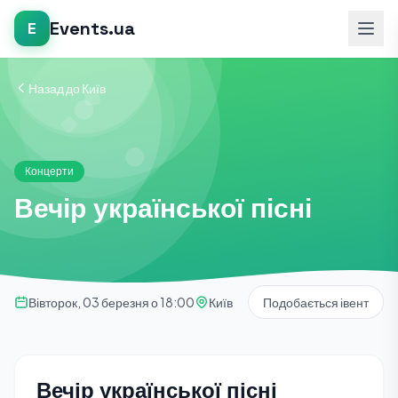
Events.ua
E
Назад до Київ
Концерти
Вечір української пісні
Вівторок, 03 березня о 18:00
Київ
Подобається івент
Вечір української пісні