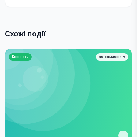
Схожі події
Концерти
за посиланням