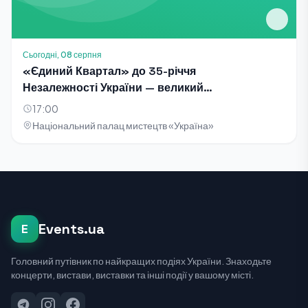
Сьогодні, 08 серпня
«Єдиний Квартал» до 35-річчя
Незалежності України — великий
благодійний концерт-телезйомка
17:00
Національний палац мистецтв «Україна»
Events.ua
E
Головний путівник по найкращих подіях України. Знаходьте
концерти, вистави, виставки та інші події у вашому місті.