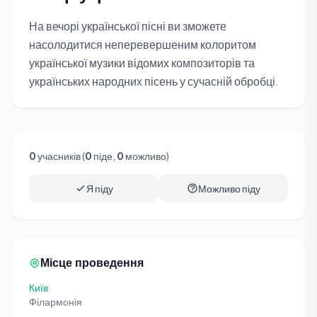
На вечорі української пісні ви зможете
насолодитися неперевершеним колоритом
української музики відомих композиторів та
українських народних пісень у сучасній обробці.
0
учасників (
0
піде,
0
можливо)
Я піду
Можливо піду
Місце проведення
Київ
Філармонія