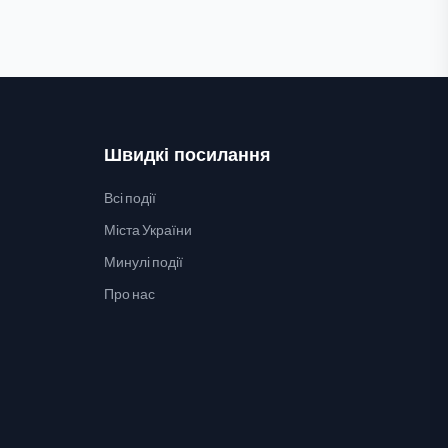
Швидкі посилання
Всі події
Міста України
Минулі події
Про нас