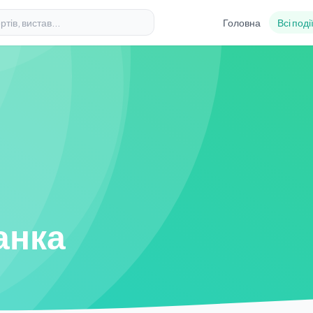
Головна
Всі поді
анка