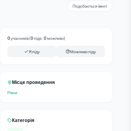
Подобається івент
0
учасників (
0
піде,
0
можливо)
Я піду
Можливо піду
Місце проведення
Рівне
Категорія