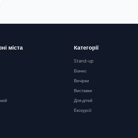
ні міста
Категорії
Stand-up
Бізнес
Вечірки
Виставки
кий
Для дітей
Екскурсії