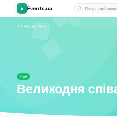
Events.ua
E
Назад до Рівне
Інше
Великодня спів