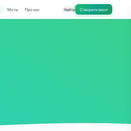
ї
Міста
Про нас
Увійти
Створити івент