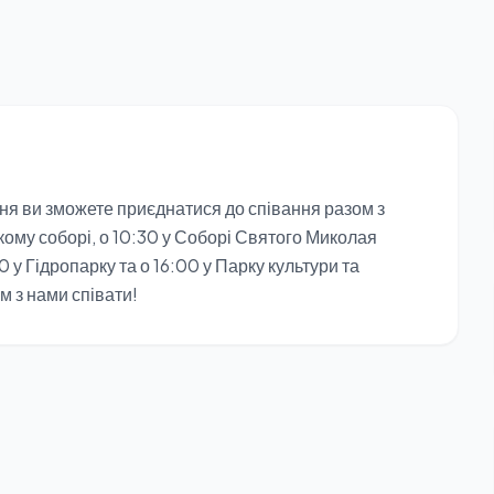
ня ви зможете приєднатися до співання разом з
ому соборі, о 10:30 у Соборі Святого Миколая
0 у Гідропарку та о 16:00 у Парку культури та
м з нами співати!