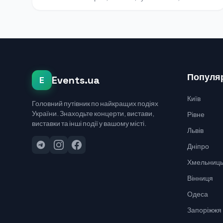
Популяр
Events.ua
E
Київ
Головний путівник по найкращих подіях
України. Знаходьте концерти, вистави,
Рівне
виставки та інші події у вашому місті.
Львів
Дніпро
Хмельниць
Вінниця
Одеса
Запоріжжя