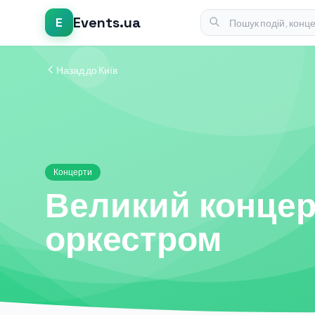
Events.ua
E
Назад до Київ
Концерти
Великий концер
оркестром