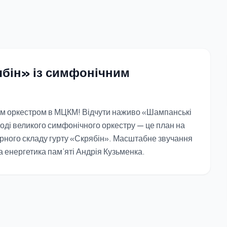
ябін» із симфонічним
ним оркестром в МЦКМ! Відчути наживо «Шампанські
воді великого симфонічного оркестру — це план на
дарного складу гурту «Скрябін». Масштабне звучання
 енергетика пам’яті Андрія Кузьменка.