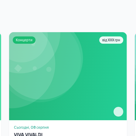
Концерти
від XXX грн
Сьогодні, 08 серпня
VIVA VIVALDI