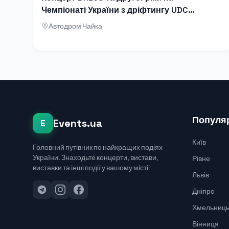
Чемпіонаті України з дріфтингу UDC
2026
Автодром Чайка
Популяр
Events.ua
E
Київ
Головний путівник по найкращих подіях
України. Знаходьте концерти, вистави,
Рівне
виставки та інші події у вашому місті.
Львів
Дніпро
Хмельниць
Вінниця