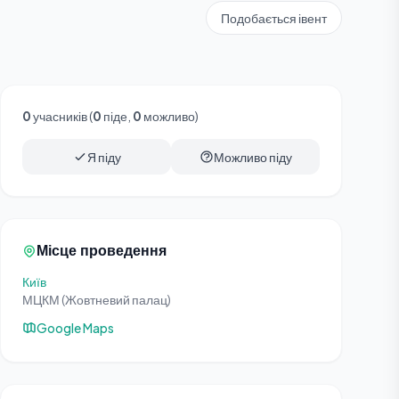
Подобається івент
0
учасників (
0
піде,
0
можливо)
Я піду
Можливо піду
Місце проведення
Київ
МЦКМ (Жовтневий палац)
Google Maps