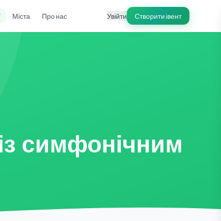
ї
Міста
Про нас
Увійти
Створити івент
 із симфонічним