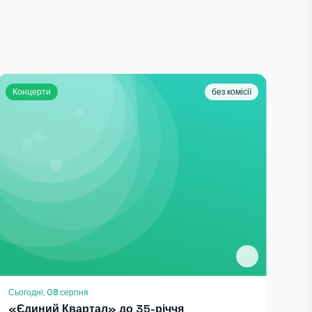
Концерти
без комісії
Сьогодні, 08 серпня
«Єдиний Квартал» до 35-річчя