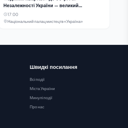
Незалежності України — великий
благодійний концерт-телезйомка
17:00
Національний палац мистецтв «Україна»
Швидкі посилання
Всі події
Міста України
Минулі події
Про нас