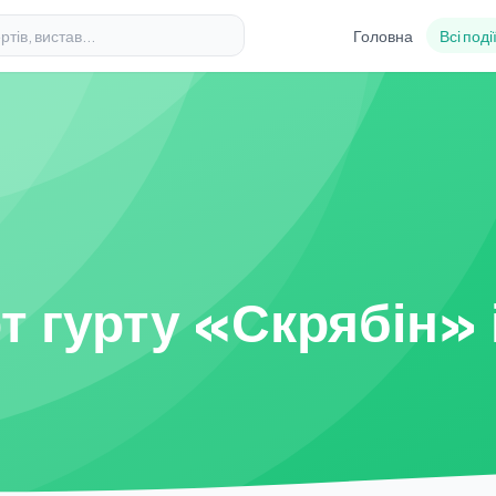
Головна
Всі поді
т гурту «Скрябін»