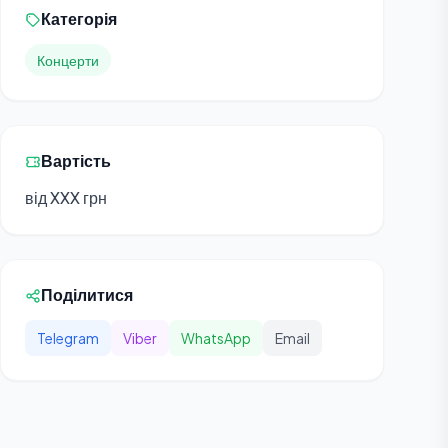
Категорія
Концерти
Вартість
від XXX грн
Поділитися
Telegram
Viber
WhatsApp
Email