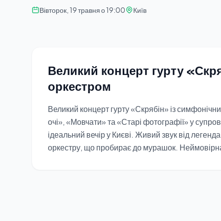
Вівторок, 19 травня о 19:00
Київ
Великий концерт гурту «Скр
оркестром
Великий концерт гурту «Скрябін» із симфоніч
очі», «Мовчати» та «Старі фотографії» у супро
ідеальний вечір у Києві. Живий звук від леген
оркестру, що пробирає до мурашок. Неймовірна