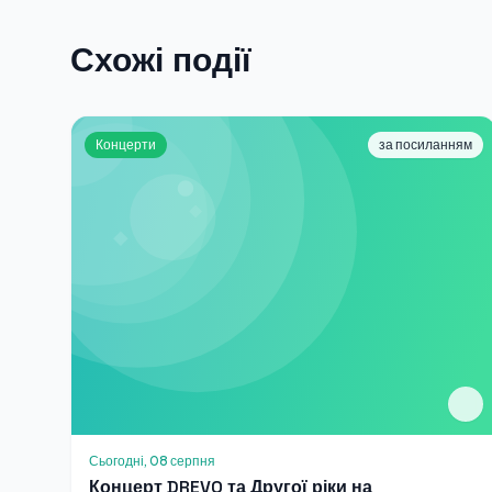
Схожі події
Концерти
за посиланням
Сьогодні, 08 серпня
Концерт DREVO та Другої ріки на