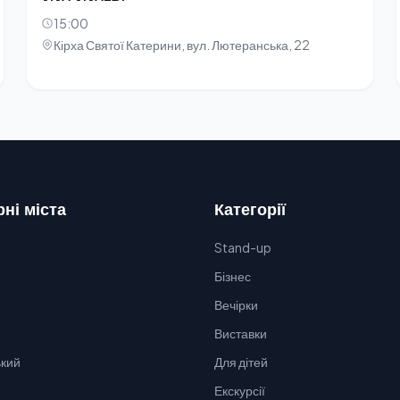
15:00
Кірха Святої Катерини, вул. Лютеранська, 22
ні міста
Категорії
Stand-up
Бізнес
Вечірки
Виставки
кий
Для дітей
Екскурсії