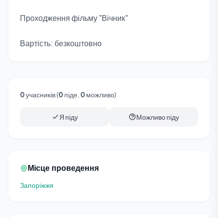
Проходження фільму "Вічник"
Вартість: безкоштовно
0
учасників (
0
піде,
0
можливо)
Я піду
Можливо піду
Місце проведення
Запоріжжя