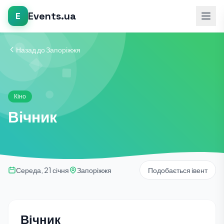
Events.ua
E
Назад до Запоріжжя
Кіно
Вічник
Середа, 21 січня
Запоріжжя
Подобається івент
Вічник